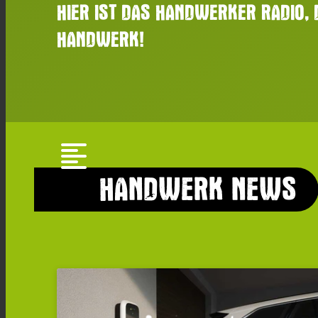
HIER IST DAS HANDWERKER RADIO,
HANDWERK!
format_align_left
HANDWERK NEWS