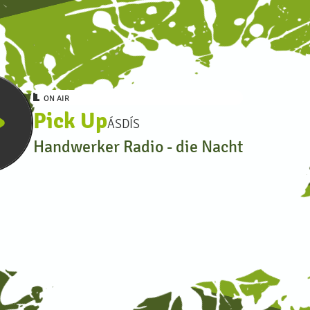
row
ON AIR
Pick Up
ÁSDÍS
Handwerker Radio - die Nacht