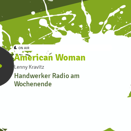
ON AIR
row
American Woman
Lenny Kravitz
Handwerker Radio am
Wochenende