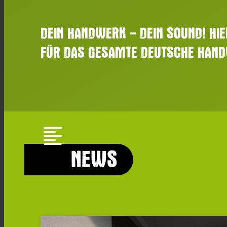
DEIN HANDWERK - DEIN SOUND! HIE
FÜR DAS GESAMTE DEUTSCHE HAN
format_align_left
NEWS