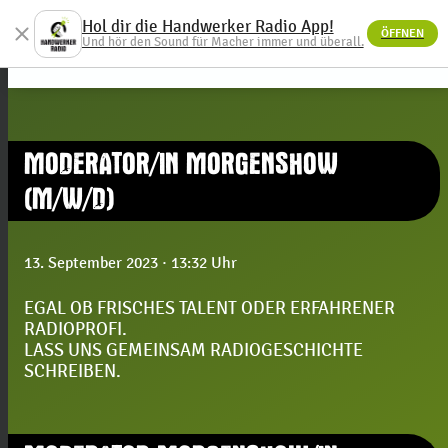
Hol dir die Handwerker Radio App!
close
ÖFFNEN
menu
Und hör den Sound für Macher immer und überall.
MODERATOR/IN MORGENSHOW
(M/W/D)
13. September 2023
· 13:32 Uhr
EGAL OB FRISCHES TALENT ODER ERFAHRENER
RADIOPROFI.
LASS UNS GEMEINSAM RADIOGESCHICHTE
SCHREIBEN.