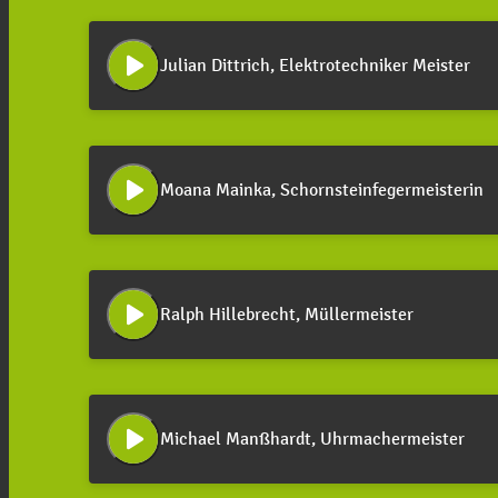
play_arrow
Julian Dittrich, Elektrotechniker Meister
play_arrow
Moana Mainka, Schornsteinfegermeisterin
play_arrow
Ralph Hillebrecht, Müllermeister
play_arrow
Michael Manßhardt, Uhrmachermeister