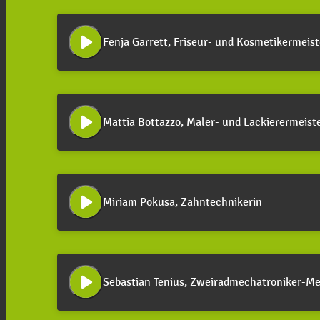
play_arrow
Fenja Garrett, Friseur- und Kosmetikermeist
play_arrow
Mattia Bottazzo, Maler- und Lackierermeist
play_arrow
Miriam Pokusa, Zahntechnikerin
play_arrow
Sebastian Tenius, Zweiradmechatroniker-Me