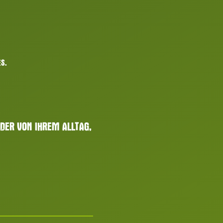
ES.
ER VON IHREM ALLTAG,
.