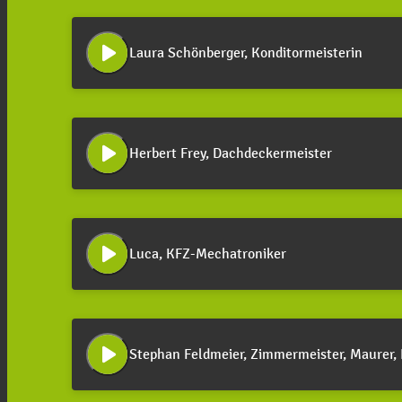
play_arrow
Laura Schönberger, Konditormeisterin
play_arrow
Herbert Frey, Dachdeckermeister
play_arrow
Luca, KFZ-Mechatroniker
play_arrow
Stephan Feldmeier, Zimmermeister, Maurer, 