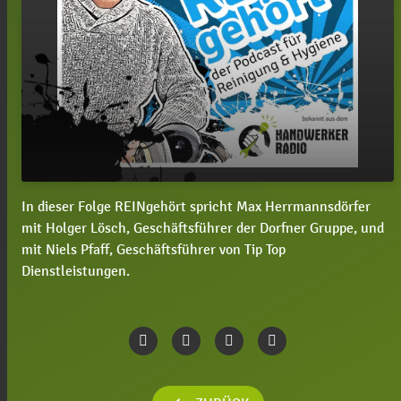
In dieser Folge REINgehört spricht Max Herrmannsdörfer
play_arrow
#1 REINgehört mit Holger Lösch und Niels Pfaff
mit Holger Lösch, Geschäftsführer der Dorfner Gruppe, und
mit Niels Pfaff, Geschäftsführer von Tip Top
00:00
29:17
Dienstleistungen.