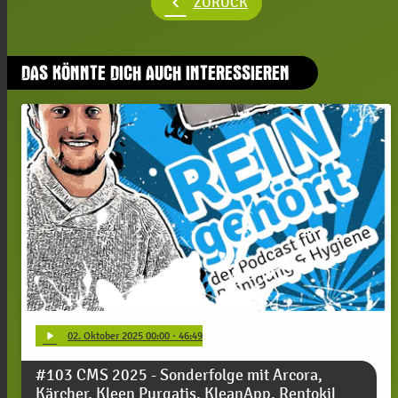
chevron_left
ZURÜCK
DAS KÖNNTE DICH AUCH INTERESSIEREN
play_arrow
02
. Oktober 2025 00:00
· 46:49
#103 CMS 2025 - Sonderfolge mit Arcora,
Kärcher, Kleen Purgatis, KleanApp, Rentokil