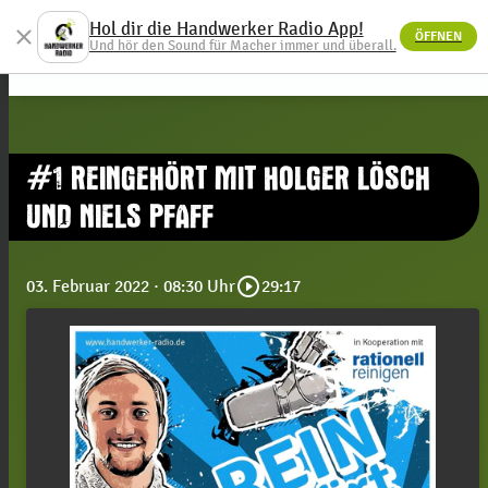
Hol dir die Handwerker Radio App!
close
ÖFFNEN
menu
Und hör den Sound für Macher immer und überall.
#1 REINGEHÖRT MIT HOLGER LÖSCH
UND NIELS PFAFF
play_circle_outline
03. Februar 2022
· 08:30 Uhr
29:17