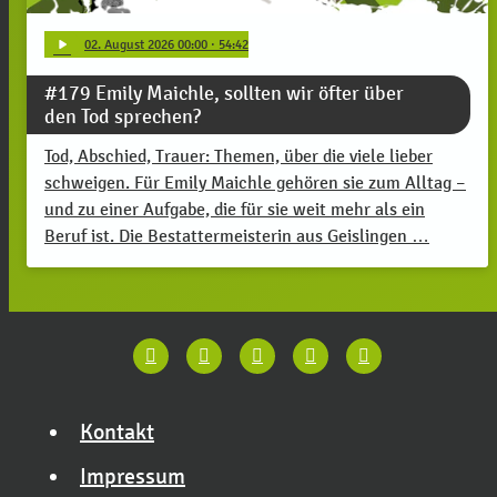
play_arrow
02
. August 2026 00:00
· 54:42
#179 Emily Maichle, sollten wir öfter über
den Tod sprechen?
Tod, Abschied, Trauer: Themen, über die viele lieber
schweigen. Für Emily Maichle gehören sie zum Alltag –
und zu einer Aufgabe, die für sie weit mehr als ein
Beruf ist. Die Bestattermeisterin aus Geislingen …
Kontakt
Impressum