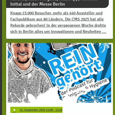
Initial und der Messe Berlin
Knapp 23.000 Besucher, mehr als 440 Aussteller und
Fachpublikum aus 80 Ländern. Die CMS 2025 hat alle
Rekorde gebrochen! In der vergangenen Woche drehte
sich in Berlin alles um Innovationen und Neuheiten …
play_arrow
12
. September 2025 11:08
· 12:20