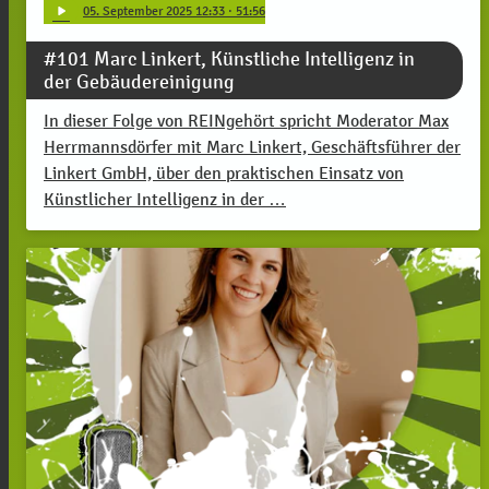
play_arrow
05
. September 2025 12:33
· 51:56
#101 Marc Linkert, Künstliche Intelligenz in
der Gebäudereinigung
In dieser Folge von REINgehört spricht Moderator Max
Herrmannsdörfer mit Marc Linkert, Geschäftsführer der
Linkert GmbH, über den praktischen Einsatz von
Künstlicher Intelligenz in der …