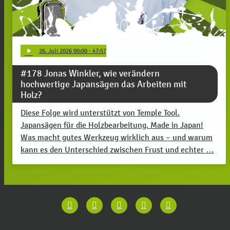
play_arrow
26
. Juli 2026 00:00
· 47:57
#178 Jonas Winkler, wie verändern
hochwertige Japansägen das Arbeiten mit
Holz?
Diese Folge wird unterstützt von Temple Tool.
Japansägen für die Holzbearbeitung. Made in Japan!
Was macht gutes Werkzeug wirklich aus – und warum
kann es den Unterschied zwischen Frust und echter …