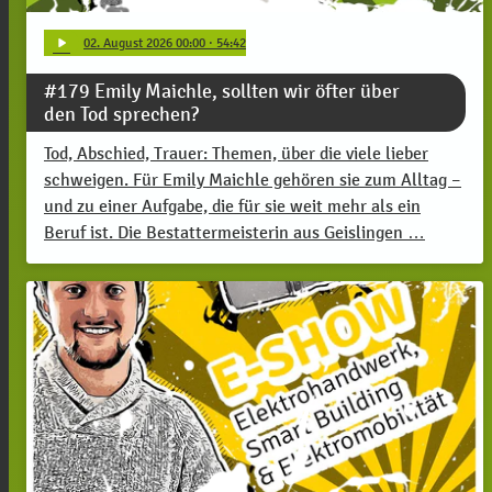
play_arrow
02
. August 2026 00:00
· 54:42
#179 Emily Maichle, sollten wir öfter über
den Tod sprechen?
Tod, Abschied, Trauer: Themen, über die viele lieber
schweigen. Für Emily Maichle gehören sie zum Alltag –
und zu einer Aufgabe, die für sie weit mehr als ein
Beruf ist. Die Bestattermeisterin aus Geislingen …