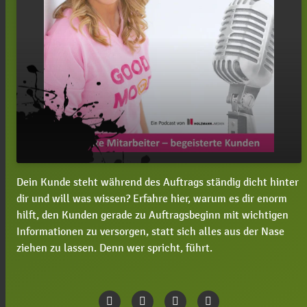
Dein Kunde steht während des Auftrags ständig dicht hinter
#10 Willst du zügig beim Kunden loslegen? So
play_arrow
dir und will was wissen? Erfahre hier, warum es dir enorm
schaffst du es, dass er Vertrauen zu dir hat
hilft, den Kunden gerade zu Auftragsbeginn mit wichtigen
00:00
03:12
Informationen zu versorgen, statt sich alles aus der Nase
ziehen zu lassen. Denn wer spricht, führt.