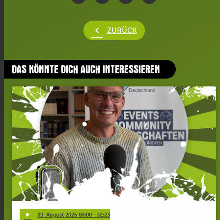
chevron_left
ZURÜCK
DAS KÖNNTE DICH AUCH INTERESSIEREN
play_arrow
09
. August 2026 00:00
· 32:23