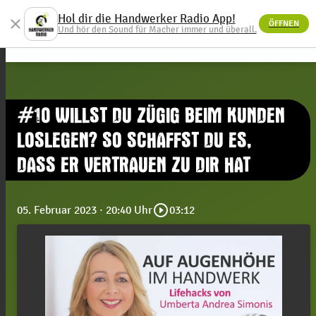
Hol dir die Handwerker Radio App!
close
ÖFFNEN
menu
Und hör den Sound für Macher immer und überall.
#10 WILLST DU ZÜGIG BEIM KUNDEN
LOSLEGEN? SO SCHAFFST DU ES,
DASS ER VERTRAUEN ZU DIR HAT
play_circle_outline
05. Februar 2023
· 20:40 Uhr
03:12