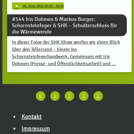
play_arrow
06
. März 2026 09:30
· 50:59
#144 Iris Dohmen & Markus Burger:
Schornsteinfeger & SHK – Schulterschluss für
die Wärmewende
In dieser Folge der SHK Show werfen wir einen Blick
über den Tellerrand – hinein ins
Schornsteinfegerhandwerk. Gemeinsam mit Iris
Dohmen (Presse- und Öffentlichkeitsarbeit) und …
Kontakt
Impressum