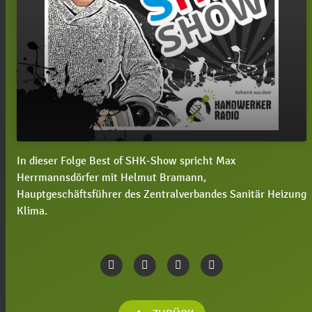
In dieser Folge Best of SHK-Show spricht Max
#101 Helmut Bramann: Wie geht's dem SHK-
play_arrow
Herrmannsdörfer mit Helmut Bramann,
Handwerk?
Hauptgeschäftsführer des Zentralverbandes Sanitär Heizung
00:00
23:44
Klima.