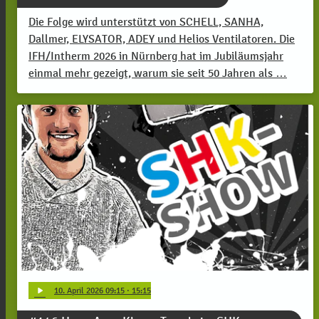
Die Folge wird unterstützt von SCHELL, SANHA,
Dallmer, ELYSATOR, ADEY und Helios Ventilatoren. Die
IFH/Intherm 2026 in Nürnberg hat im Jubiläumsjahr
einmal mehr gezeigt, warum sie seit 50 Jahren als …
play_arrow
10
. April 2026 09:15
· 15:15