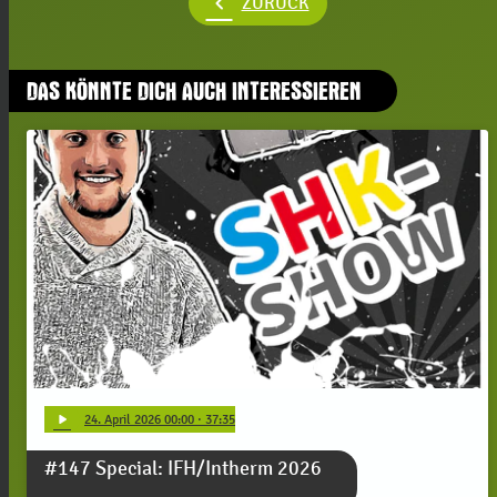
chevron_left
ZURÜCK
DAS KÖNNTE DICH AUCH INTERESSIEREN
play_arrow
24
. April 2026 00:00
· 37:35
#147 Special: IFH/Intherm 2026