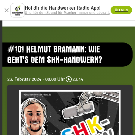
Hol dir die Handwerker Radio App!
close
ÖFFNEN
menu
Und hör den Sound für Macher immer und überall.
#101 HELMUT BRAMANN: WIE
GEHT'S DEM SHK-HANDWERK?
play_circle_outline
23. Februar 2024
· 00:00 Uhr
23:44