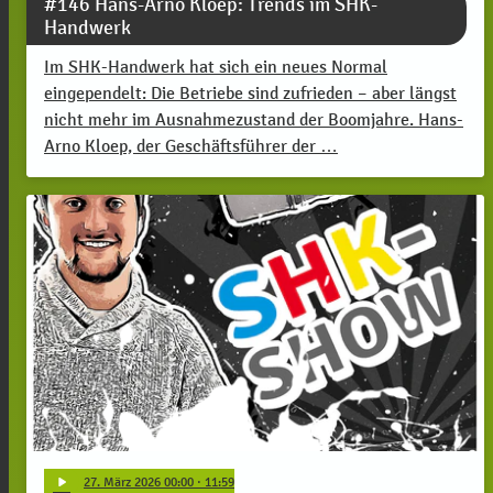
#146 Hans-Arno Kloep: Trends im SHK-
Handwerk
Im SHK-Handwerk hat sich ein neues Normal
eingependelt: Die Betriebe sind zufrieden – aber längst
nicht mehr im Ausnahmezustand der Boomjahre. Hans-
Arno Kloep, der Geschäftsführer der …
play_arrow
27
. März 2026 00:00
· 11:59