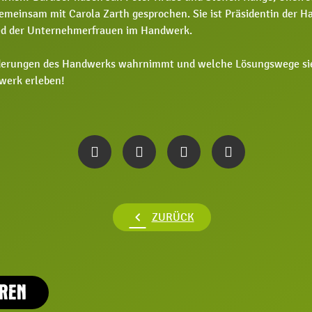
emeinsam mit Carola Zarth gesprochen. Sie ist Präsidentin der
ed der Unternehmerfrauen im Handwerk.
derungen des Handwerks wahrnimmt und welche Lösungswege sie d
werk erleben!
chevron_left
ZURÜCK
EREN