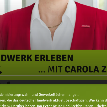
 Zarth, wie begegnet das Handwerk den heutigen
00:00
kademisierungswahn und Gewerbeflächenmangel.
rungen?
men, die das deutsche Handwerk aktuell beschäftigen. Wie kann 
rken? Darüber haben Jan Peter Kruse und Steffen Range, Chefre