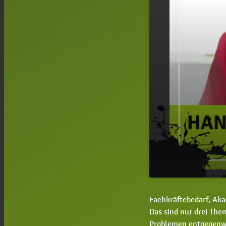
#115 Carola
play_arrow
Fachkräftebedarf, A
Herausforde
Das sind nur drei The
Problemen entgegenwi