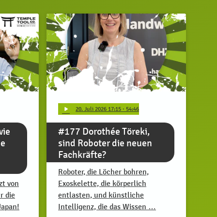
play_arrow
20
. Juli 2026 17:15
· 54:46
wie
#177 Dorothée Töreki,
ge
sind Roboter die neuen
Fachkräfte?
Roboter, die Löcher bohren,
zt von
Exoskelette, die körperlich
r die
entlasten, und künstliche
Japan!
Intelligenz, die das Wissen …