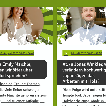
play_arrow
02
. August 2026 00:00
· 54:42
26
. Juli 2026 00:00
· 47:57
 Emily Maichle,
#178 Jonas Winkler, 
ten wir öfter über
verändern hochwerti
Tod sprechen?
Japansägen das
Arbeiten mit Holz?
Abschied, Trauer: Themen,
die viele lieber schweigen.
Diese Folge wird unterstüt
mily Maichle gehören sie zum
Temple Tool. Japansägen fü
g – und zu einer Aufgabe, …
Holzbearbeitung. Made in 