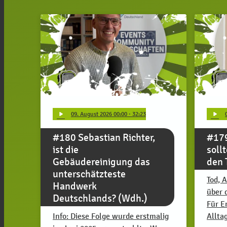
play_arrow
play_arrow
09
. August 2026 00:00
· 32:23
#180 Sebastian Richter,
#179
ist die
soll
Gebäudereinigung das
den 
unterschätzteste
Tod, 
Handwerk
über 
Deutschlands? (Wdh.)
Für E
Info: Diese Folge wurde erstmalig
Allta