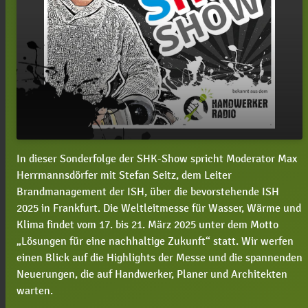
In dieser Sonderfolge der SHK-Show spricht Moderator Max
play_arrow
#123 ISH-Special mit Stefan Seitz
Herrmannsdörfer mit Stefan Seitz, dem Leiter
Brandmanagement der ISH, über die bevorstehende ISH
00:00
18:22
2025 in Frankfurt. Die Weltleitmesse für Wasser, Wärme und
Klima findet vom 17. bis 21. März 2025 unter dem Motto
„Lösungen für eine nachhaltige Zukunft“ statt. Wir werfen
einen Blick auf die Highlights der Messe und die spannenden
Neuerungen, die auf Handwerker, Planer und Architekten
warten.