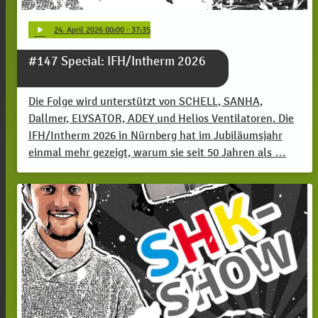
play_arrow
24
. April 2026 00:00
· 37:35
#147 Special: IFH/Intherm 2026
Die Folge wird unterstützt von SCHELL, SANHA,
Dallmer, ELYSATOR, ADEY und Helios Ventilatoren. Die
IFH/Intherm 2026 in Nürnberg hat im Jubiläumsjahr
einmal mehr gezeigt, warum sie seit 50 Jahren als …