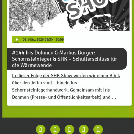
play_arrow
06
. März 2026 09:30
· 50:59
#144 Iris Dohmen & Markus Burger:
Schornsteinfeger & SHK – Schulterschluss für
die Wärmewende
In dieser Folge der SHK Show werfen wir einen Blick
über den Tellerrand – hinein ins
Schornsteinfegerhandwerk. Gemeinsam mit Iris
Dohmen (Presse- und Öffentlichkeitsarbeit) und …