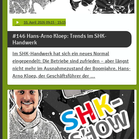
play_arrow
10
. April 2026 09:15
· 15:15
#146 Hans-Arno Kloep: Trends im SHK-
Handwerk
Im SHK-Handwerk hat sich ein neues Normal
eingependelt: Die Betriebe sind zufrieden – aber längst
nicht mehr im Ausnahmezustand der Boomjahre. Hans-
Arno Kloep, der Geschäftsführer der …