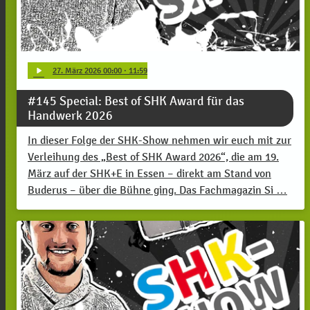
play_arrow
27
. März 2026 00:00
· 11:59
#145 Special: Best of SHK Award für das
Handwerk 2026
In dieser Folge der SHK-Show nehmen wir euch mit zur
Verleihung des „Best of SHK Award 2026“, die am 19.
März auf der SHK+E in Essen – direkt am Stand von
Buderus – über die Bühne ging. Das Fachmagazin Si …