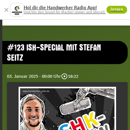
Hol dir die Handwerker Radio App!
close
ÖFFNEN
menu
Und hör den Sound für Macher immer und überall.
#123 ISH-SPECIAL MIT STEFAN
SEITZ
play_circle_outline
03. Januar 2025
· 00:00 Uhr
18:22