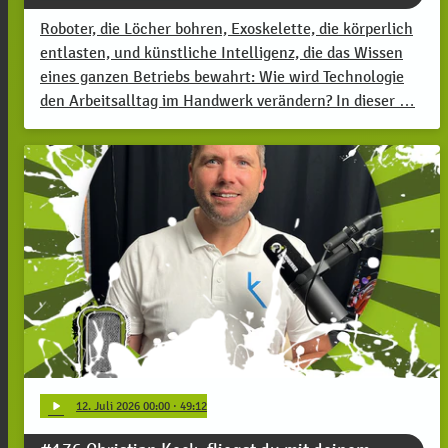
Roboter, die Löcher bohren, Exoskelette, die körperlich
entlasten, und künstliche Intelligenz, die das Wissen
eines ganzen Betriebs bewahrt: Wie wird Technologie
den Arbeitsalltag im Handwerk verändern? In dieser …
play_arrow
12
. Juli 2026 00:00
· 49:12