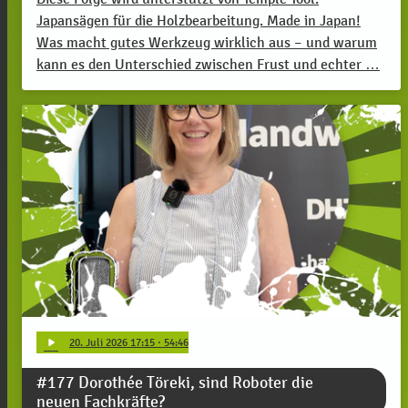
Japansägen für die Holzbearbeitung. Made in Japan!
Was macht gutes Werkzeug wirklich aus – und warum
kann es den Unterschied zwischen Frust und echter …
play_arrow
20
. Juli 2026 17:15
· 54:46
#177 Dorothée Töreki, sind Roboter die
neuen Fachkräfte?