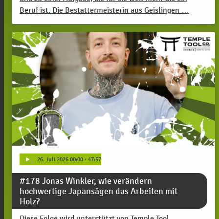
Beruf ist. Die Bestattermeisterin aus Geislingen …
play_arrow
26
. Juli 2026 00:00
· 47:57
#178 Jonas Winkler, wie verändern
hochwertige Japansägen das Arbeiten mit
Holz?
Diese Folge wird unterstützt von Temple Tool.