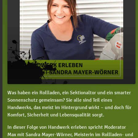
Was haben ein Rollladen, ein Sektionaltor und ein smarter
#123 Sandra Mayer-Wörner, wie möchtest du für
play_arrow
Sonnenschutz gemeinsam? Sie alle sind Teil eines
mehr Wertschätzung für das Handwerk sorgen?
Handwerks, das meist im Hintergrund wirkt – und doch für
00:00
43:37
Komfort, Sicherheit und Lebensqualität sorgt.
In dieser Folge von Handwerk erleben spricht Moderator
Max mit Sandra Mayer-Wörner, Meisterin im Rollladen- und