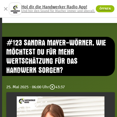
Hol dir die Handwerker Radio App!
close
ÖFFNEN
menu
Und hör den Sound für Macher immer und überall.
#123 SANDRA MAYER-WÖRNER, WIE
MÖCHTEST DU FÜR MEHR
WERTSCHÄTZUNG FÜR DAS
HANDWERK SORGEN?
play_circle_outline
25. Mai 2025
· 06:00 Uhr
43:37