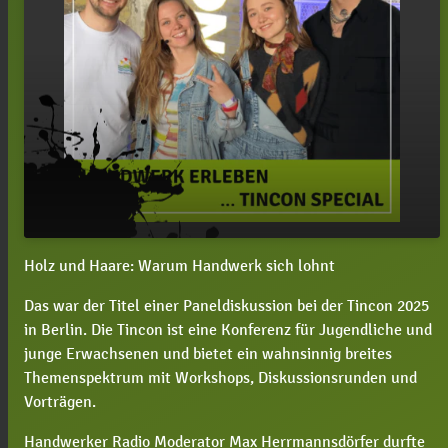
Holz und Haare: Warum Handwerk sich lohnt
#125 Tincon Special, Holz und Haare: Warum
play_arrow
Handwerk sich lohnt
Das war der Titel einer Paneldiskussion bei der Tincon 2025
00:00
46:23
in Berlin. Die Tincon ist eine Konferenz für Jugendliche und
junge Erwachsenen und bietet ein wahnsinnig breites
Themenspektrum mit Workshops, Diskussionsrunden und
Vorträgen.
Handwerker Radio Moderator Max Herrmannsdörfer durfte