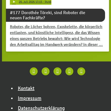
play_arrow
20
. Juli 2026 17:15
· 54:46
#177 Dorothée Töreki, sind Roboter die
neuen Fachkräfte?
Roboter, die Löcher bohren, Exoskelette, die körperlich
entlasten, und künstliche Intelligenz, die das Wissen
eines ganzen Betriebs bewahrt: Wie wird Technologie
den Arbeitsalltag im Handwerk verändern? In dieser …
Kontakt
Impressum
Datenschutzerklärung