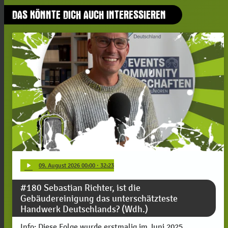
DAS KÖNNTE DICH AUCH INTERESSIEREN
play_arrow
09
. August 2026 00:00
· 32:23
#180 Sebastian Richter, ist die
Gebäudereinigung das unterschätzteste
Handwerk Deutschlands? (Wdh.)
Info: Diese Folge wurde erstmalig im Juni 2025