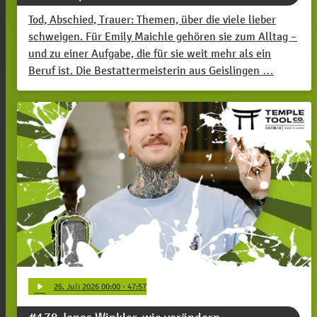
Tod, Abschied, Trauer: Themen, über die viele lieber
schweigen. Für Emily Maichle gehören sie zum Alltag –
und zu einer Aufgabe, die für sie weit mehr als ein
Beruf ist. Die Bestattermeisterin aus Geislingen …
play_arrow
26
. Juli 2026 00:00
· 47:57