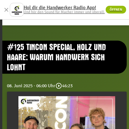
Hol dir die Handwerker Radio App!
close
ÖFFNEN
menu
Und hör den Sound für Macher immer und überall.
#125 TINCON SPECIAL, HOLZ UND
HAARE: WARUM HANDWERK SICH
LOHNT
play_circle_outline
08. Juni 2025
· 06:00 Uhr
46:23