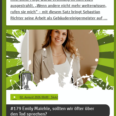
ausgestrahlt. „Wenn andere nicht mehr weiterwissen,
rufen sie mich“ – mit diesem Satz bringt Sebastian
Richter seine Arbeit als Gebäudereinigermeister auf …
play_arrow
02
. August 2026 00:00
· 54:42
#179 Emily Maichle, sollten wir öfter über
den Tod sprechen?