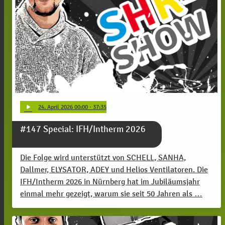
play_arrow
24
. April 2026 00:00
· 37:35
#147 Special: IFH/Intherm 2026
Die Folge wird unterstützt von SCHELL, SANHA,
Dallmer, ELYSATOR, ADEY und Helios Ventilatoren. Die
IFH/Intherm 2026 in Nürnberg hat im Jubiläumsjahr
einmal mehr gezeigt, warum sie seit 50 Jahren als …