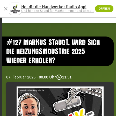
Hol dir die Handwerker Radio App!
close
ÖFFNEN
menu
Und hör den Sound für Macher immer und überall.
#127 MARKUS STAUDT, WIRD SICH
DIE HEIZUNGSINDUSTRIE 2025
WIEDER ERHOLEN?
play_circle_outline
07. Februar 2025
· 00:00 Uhr
21:51