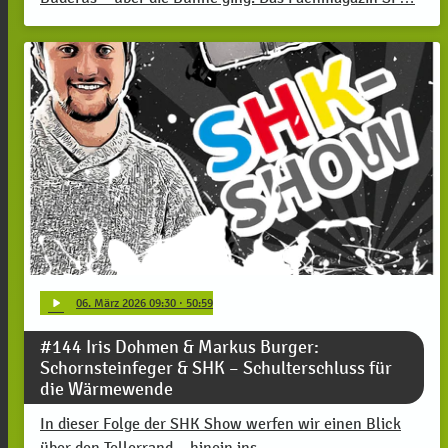
play_arrow
06
. März 2026 09:30
· 50:59
#144 Iris Dohmen & Markus Burger:
Schornsteinfeger & SHK – Schulterschluss für
die Wärmewende
In dieser Folge der SHK Show werfen wir einen Blick
über den Tellerrand – hinein ins