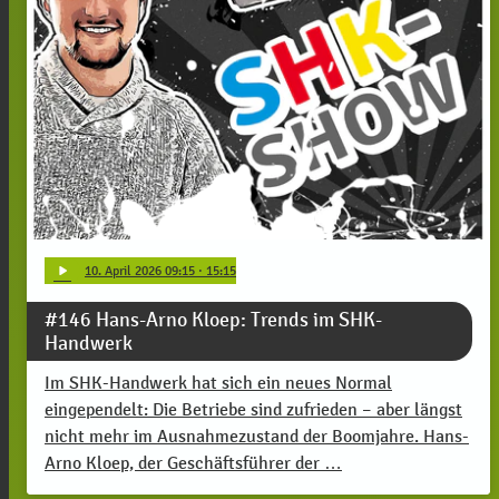
play_arrow
10
. April 2026 09:15
· 15:15
#146 Hans-Arno Kloep: Trends im SHK-
Handwerk
Im SHK-Handwerk hat sich ein neues Normal
eingependelt: Die Betriebe sind zufrieden – aber längst
nicht mehr im Ausnahmezustand der Boomjahre. Hans-
Arno Kloep, der Geschäftsführer der …