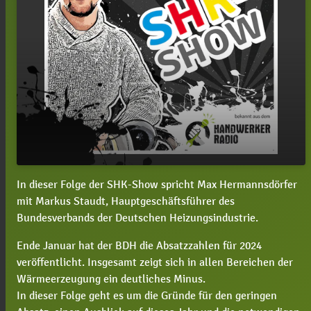
In dieser Folge der SHK-Show spricht Max Hermannsdörfer
#127 Markus Staudt, wird sich die
play_arrow
mit Markus Staudt, Hauptgeschäftsführer des
Heizungsindustrie 2025 wieder erholen?
Bundesverbands der Deutschen Heizungsindustrie.
00:00
21:51
Ende Januar hat der BDH die Absatzzahlen für 2024
veröffentlicht. Insgesamt zeigt sich in allen Bereichen der
Wärmeerzeugung ein deutliches Minus.
In dieser Folge geht es um die Gründe für den geringen