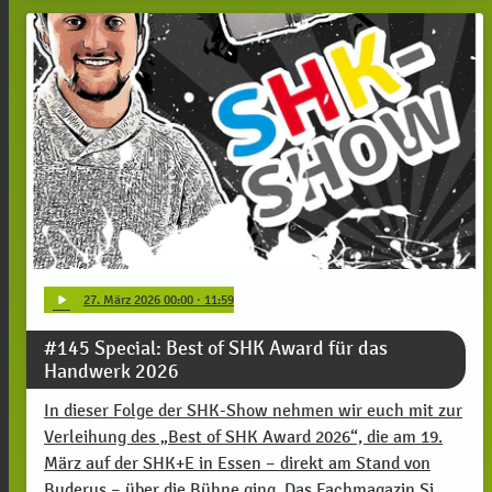
play_arrow
27
. März 2026 00:00
· 11:59
#145 Special: Best of SHK Award für das
Handwerk 2026
In dieser Folge der SHK-Show nehmen wir euch mit zur
Verleihung des „Best of SHK Award 2026“, die am 19.
März auf der SHK+E in Essen – direkt am Stand von
Buderus – über die Bühne ging. Das Fachmagazin Si …