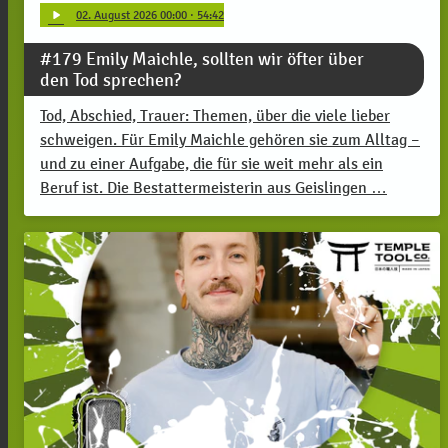
play_arrow
02
. August 2026 00:00
· 54:42
#179 Emily Maichle, sollten wir öfter über
den Tod sprechen?
Tod, Abschied, Trauer: Themen, über die viele lieber
schweigen. Für Emily Maichle gehören sie zum Alltag –
und zu einer Aufgabe, die für sie weit mehr als ein
Beruf ist. Die Bestattermeisterin aus Geislingen …