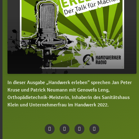
In dieser Ausgabe „Handwerk erleben“ sprechen Jan Peter
#13 Genovefa Leng, wie startet man mit einem
play_arrow
Kruse und Patrick Neumann mit Genovefa Leng,
Gesundheitshandwerk durch?
Orthopädietechnik-Meisterin, Inhaberin des Sanitätshaus
00:00
33:21
Klein und Unternehmerfrau im Handwerk 2022.