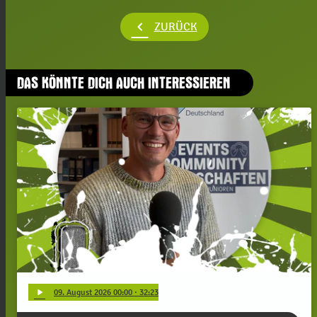
chevron_left
ZURÜCK
DAS KÖNNTE DICH AUCH INTERESSIEREN
play_arrow
09
. August 2026 00:00
· 32:23