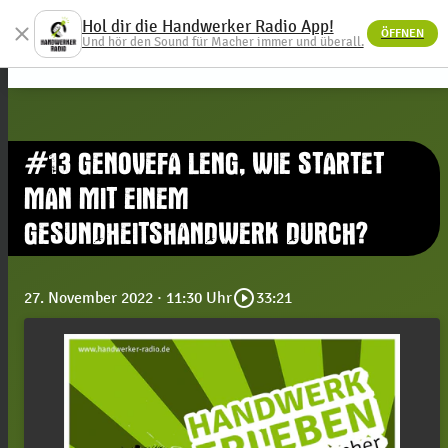
Hol dir die Handwerker Radio App!
close
ÖFFNEN
menu
Und hör den Sound für Macher immer und überall.
#13 GENOVEFA LENG, WIE STARTET
MAN MIT EINEM
GESUNDHEITSHANDWERK DURCH?
play_circle_outline
27. November 2022
· 11:30 Uhr
33:21