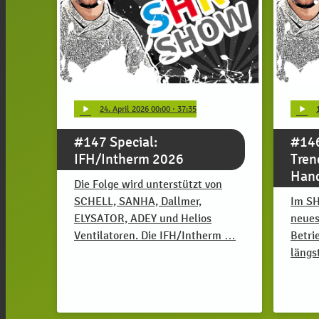
play_arrow
play_arrow
24
. April 2026 00:00
· 37:35
#147 Special:
#146
IFH/Intherm 2026
Tren
Han
Die Folge wird unterstützt von
SCHELL, SANHA, Dallmer,
Im SH
ELYSATOR, ADEY und Helios
neues
Ventilatoren. Die IFH/Intherm …
Betri
längs