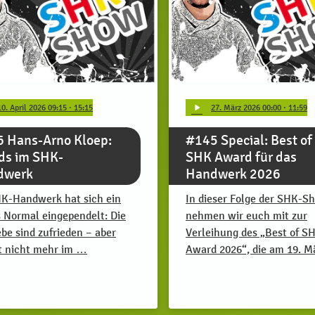
play_arrow
10
. April 2026 09:15
· 15:15
27
. März 2026 00:00
· 11:59
 Hans-Arno Kloep:
#145 Special: Best of
ds im SHK-
SHK Award für das
dwerk
Handwerk 2026
K-Handwerk hat sich ein
In dieser Folge der SHK-S
 Normal eingependelt: Die
nehmen wir euch mit zur
ebe sind zufrieden – aber
Verleihung des „Best of S
t nicht mehr im …
Award 2026“, die am 19. 