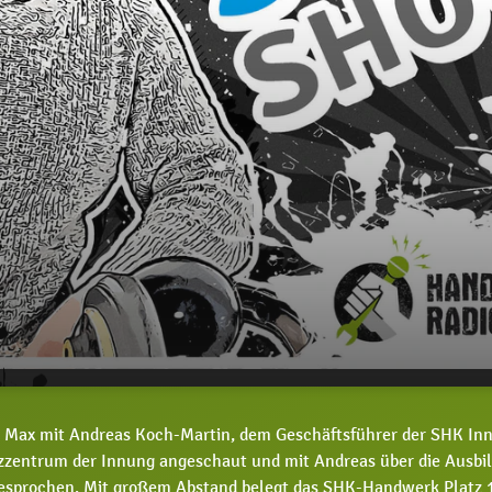
s Koch-Martin, warum ist das SHK-Handwerk die
00:00
ht Max mit Andreas Koch-Martin, dem Geschäftsführer der SHK Inn
handwerkliche Ausbildung Berlins?
zzentrum der Innung angeschaut und mit Andreas über die Ausbi
esprochen. Mit großem Abstand belegt das SHK-Handwerk Platz 1