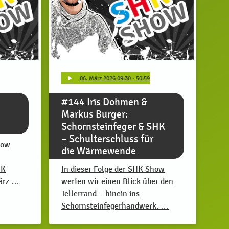
play_arrow
06
. März 2026 09:30
· 50:59
#144 Iris Dohmen &
Markus Burger:
Schornsteinfeger & SHK
– Schulterschluss für
how
die Wärmewende
HK
In dieser Folge der SHK Show
März …
werfen wir einen Blick über den
Tellerrand – hinein ins
Schornsteinfegerhandwerk. …