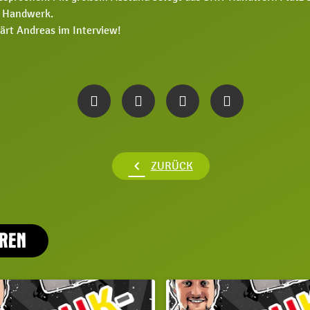
m Handwerk.
lärt Andreas im Interview!
chevron_left
ZURÜCK
EREN