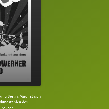
11:36
ung Berlin. Max hat sich
ldungszahlen des
 bei den