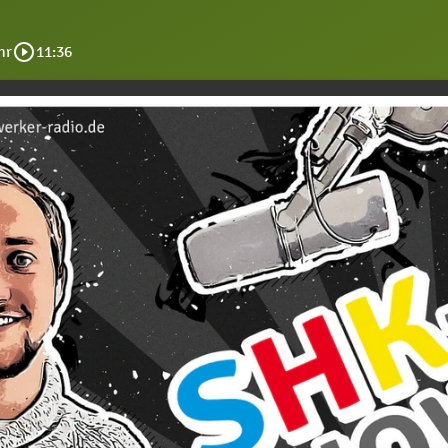
play_circle_outline
hr
11:36