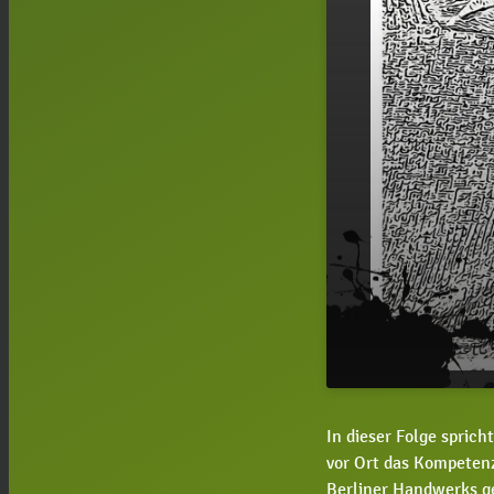
#133 Andrea
play_arrow
In dieser Folge spric
beliebteste 
vor Ort das Kompeten
Berliner Handwerks g