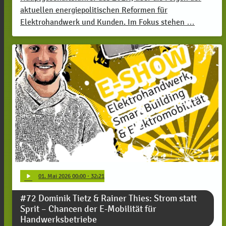
aktuellen energiepolitischen Reformen für
Elektrohandwerk und Kunden. Im Fokus stehen …
play_arrow
01
. Mai 2026 00:00
· 32:21
#72 Dominik Tietz & Rainer Thies: Strom statt
Sprit – Chancen der E-Mobilität für
Handwerksbetriebe