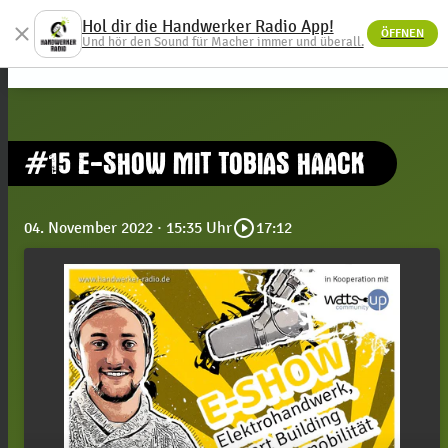
Hol dir die Handwerker Radio App!
close
ÖFFNEN
menu
Und hör den Sound für Macher immer und überall.
#15 E-SHOW MIT TOBIAS HAACK
play_circle_outline
04. November 2022
· 15:35 Uhr
17:12