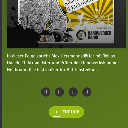
In dieser Folge spricht Max Herrmannsdörfer mit Tobias
play_arrow
#15 E-Show mit Tobias Haack
Haack, Elektromeister und Prüfer der Handwerkskammer
Heilbronn für Elektroniker für Betriebstechnik.
00:00
17:12
chevron_left
ZURÜCK