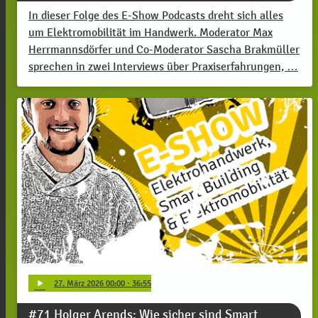
In dieser Folge des E-Show Podcasts dreht sich alles
um Elektromobilität im Handwerk. Moderator Max
Herrmannsdörfer und Co-Moderator Sascha Brakmüller
sprechen in zwei Interviews über Praxiserfahrungen, …
play_arrow
27
. März 2026 00:00
· 36:55
#71 Holger Arends: Wie sicher sind Smart