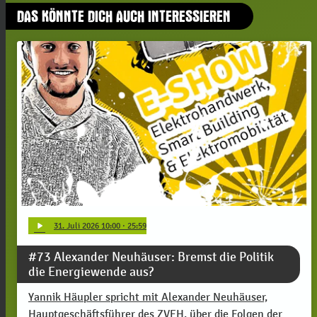
DAS KÖNNTE DICH AUCH INTERESSIEREN
play_arrow
31
. Juli 2026 10:00
· 25:59
#73 Alexander Neuhäuser: Bremst die Politik
die Energiewende aus?
Yannik Häupler spricht mit Alexander Neuhäuser,
Hauptgeschäftsführer des ZVEH, über die Folgen der