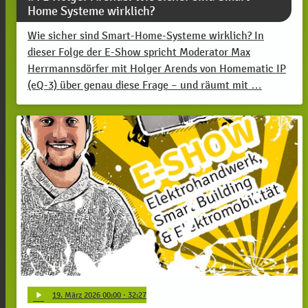
Home Systeme wirklich?
Wie sicher sind Smart-Home-Systeme wirklich? In
dieser Folge der E-Show spricht Moderator Max
Herrmannsdörfer mit Holger Arends von Homematic IP
(eQ-3) über genau diese Frage – und räumt mit …
play_arrow
19
. März 2026 00:00
· 32:27