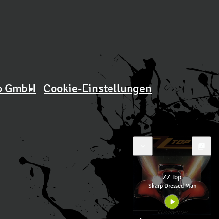
o GmbH
Cookie-Einstellungen
expand_more
library_music
ZZ Top
Sharp Dressed Man
play_arrow