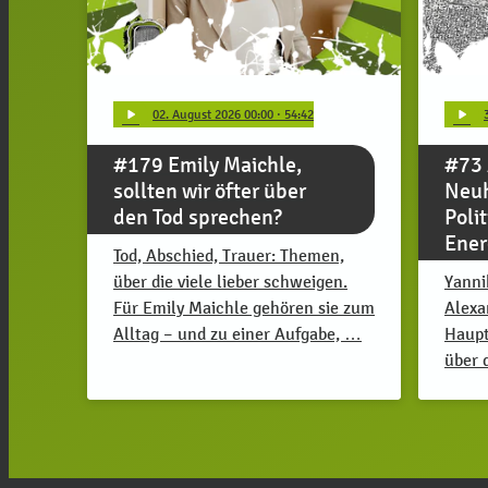
play_arrow
play_arrow
02
. August 2026 00:00
· 54:42
#179 Emily Maichle,
#73 
sollten wir öfter über
Neuh
den Tod sprechen?
Polit
Ener
Tod, Abschied, Trauer: Themen,
über die viele lieber schweigen.
Yanni
Für Emily Maichle gehören sie zum
Alexa
Alltag – und zu einer Aufgabe, …
Haupt
über 