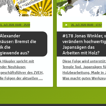
play_arrow
31
. Juli 2026 10:00
· 25:59
26
. Juli 2026 00:00
· 47:57
Alexander
#178 Jonas Winkler, 
äuser: Bremst die
verändern hochwerti
ik die
Japansägen das
giewende aus?
Arbeiten mit Holz?
k Häupler spricht mit
Diese Folge wird unterstüt
nder Neuhäuser,
Temple Tool. Japansägen fü
geschäftsführer des ZVEH,
Holzbearbeitung. Made in 
die Folgen der aktuellen …
Was macht gutes Werkze