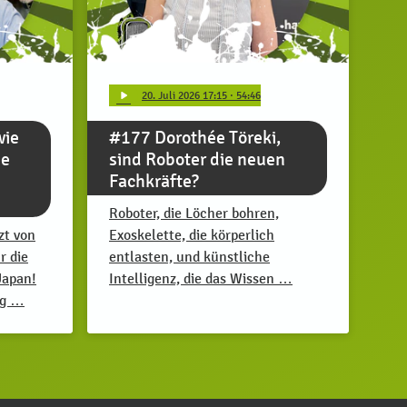
play_arrow
20
. Juli 2026 17:15
· 54:46
wie
#177 Dorothée Töreki,
ge
sind Roboter die neuen
Fachkräfte?
Roboter, die Löcher bohren,
zt von
Exoskelette, die körperlich
r die
entlasten, und künstliche
Japan!
Intelligenz, die das Wissen …
ug …