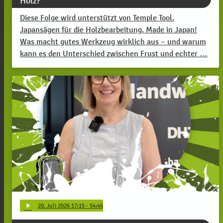
Holz?
Diese Folge wird unterstützt von Temple Tool.
Japansägen für die Holzbearbeitung. Made in Japan!
Was macht gutes Werkzeug wirklich aus – und warum
kann es den Unterschied zwischen Frust und echter …
play_arrow
20
. Juli 2026 17:15
· 54:46