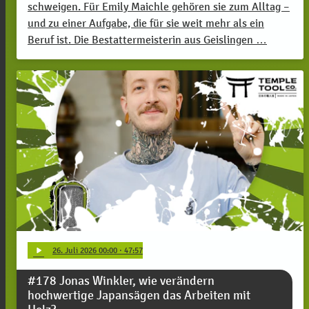
schweigen. Für Emily Maichle gehören sie zum Alltag –
und zu einer Aufgabe, die für sie weit mehr als ein
Beruf ist. Die Bestattermeisterin aus Geislingen …
play_arrow
26
. Juli 2026 00:00
· 47:57
#178 Jonas Winkler, wie verändern
hochwertige Japansägen das Arbeiten mit