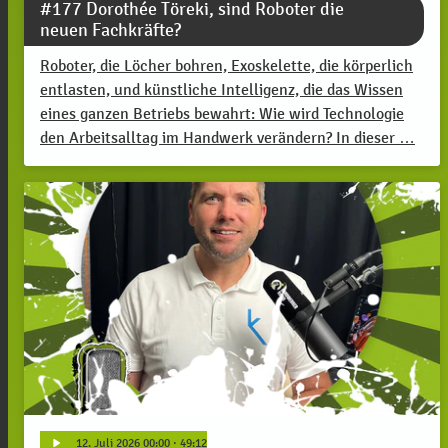
#177 Dorothée Töreki, sind Roboter die
neuen Fachkräfte?
Roboter, die Löcher bohren, Exoskelette, die körperlich
entlasten, und künstliche Intelligenz, die das Wissen
eines ganzen Betriebs bewahrt: Wie wird Technologie
den Arbeitsalltag im Handwerk verändern? In dieser …
play_arrow
12
. Juli 2026 00:00
· 49:12