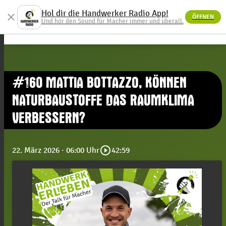
Hol dir die Handwerker Radio App!
close
ÖFFNEN
menu
Und hör den Sound für Macher immer und überall.
#160 MATTIA BOTTAZZO, KÖNNEN
NATURBAUSTOFFE DAS RAUMKLIMA
VERBESSERN?
play_circle_outline
22. März 2026
· 06:00 Uhr
42:59