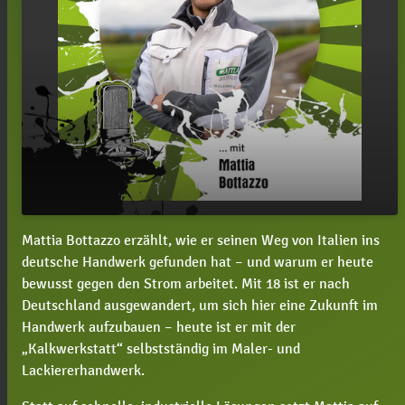
Mattia Bottazzo erzählt, wie er seinen Weg von Italien ins
#160 Mattia Bottazzo, können Naturbaustoffe
play_arrow
deutsche Handwerk gefunden hat – und warum er heute
das Raumklima verbessern?
bewusst gegen den Strom arbeitet. Mit 18 ist er nach
00:00
42:59
Deutschland ausgewandert, um sich hier eine Zukunft im
Handwerk aufzubauen – heute ist er mit der
„Kalkwerkstatt“ selbstständig im Maler- und
Lackiererhandwerk.