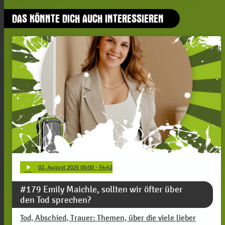
DAS KÖNNTE DICH AUCH INTERESSIEREN
play_arrow
02
. August 2026 00:00
· 54:42
#179 Emily Maichle, sollten wir öfter über
den Tod sprechen?
Tod, Abschied, Trauer: Themen, über die viele lieber