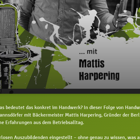
Harpering, wie kann Inklusion im
00:00
41:
as bedeutet das konkret im Handwerk? In dieser Folge von Handw
lingen?
nnsdörfer mit Bäckermeister Mattis Harpering, Gründer der Berl
ine Erfahrungen aus dem Betriebsalltag.
rlosen Auszubildenden eingestellt – ohne genau zu wissen, was 