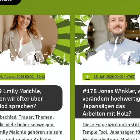
play_arrow
02
. August 2026 00:00
· 54:42
26
. Juli 2026 00:00
· 47:57
 Emily Maichle,
#178 Jonas Winkler, 
ten wir öfter über
verändern hochwerti
Tod sprechen?
Japansägen das
Arbeiten mit Holz?
Abschied, Trauer: Themen,
die viele lieber schweigen.
Diese Folge wird unterstüt
mily Maichle gehören sie zum
Temple Tool. Japansägen fü
g – und zu einer Aufgabe, …
Holzbearbeitung. Made in 