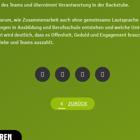
eil des Teams und übernimmt Verantwortung in der Backstube.
darum, wie Zusammenarbeit auch ohne gemeinsame Lautsprache f
ngen in Ausbildung und Berufsschule entstehen und welche Unt
i wird deutlich, dass es Offenheit, Geduld und Engagement brauc
riebe und Teams auszahlt.
chevron_left
ZURÜCK
EREN