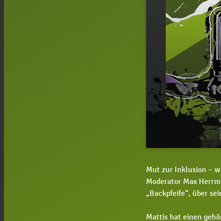
#162 Mattis 
play_arrow
Mut zur Inklusion – w
Handwerk ge
Moderator Max Herrma
„Backpfeife“, über se
Mattis hat einen gehö