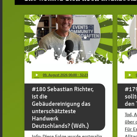
play_arrow
play_arrow
09
. August 2026 00:00
· 32:23
#180 Sebastian Richter,
#179
ist die
soll
Gebäudereinigung das
den 
unterschätzteste
Tod, 
Handwerk
über 
Deutschlands? (Wdh.)
Für E
Info: Diese Folge wurde erstmalig
Allta