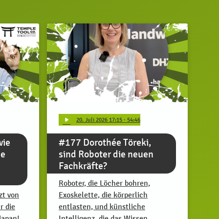
play_arrow
20
. Juli 2026 17:15
· 54:46
wie
#177 Dorothée Töreki,
ge
sind Roboter die neuen
Fachkräfte?
Roboter, die Löcher bohren,
zt von
Exoskelette, die körperlich
r die
entlasten, und künstliche
Japan!
Intelligenz, die das Wissen …