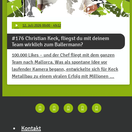
play_arrow
12
. Juli 2026 00:00
· 49:12
#176 Christian Keck, fliegst du mit deinem
Team wirklich zum Ballermann?
100.000 Likes – und der Chef fliegt mit dem ganzen
Team nach Mallorca. Was als spontane Idee vor
laufender Kamera begann, entwickelte sich für Keck
Metallbau zu einem viralen Erfolg mit Millionen …
Kontakt