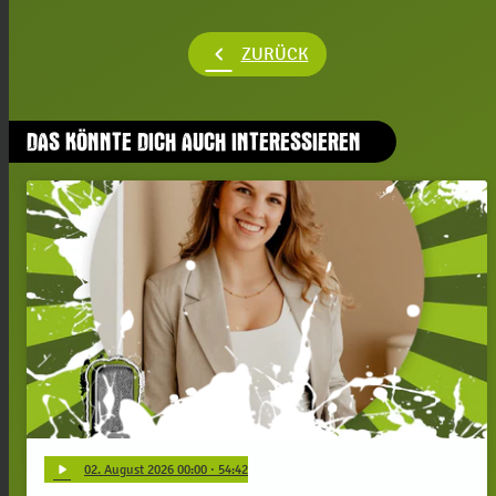
chevron_left
ZURÜCK
DAS KÖNNTE DICH AUCH INTERESSIEREN
play_arrow
02
. August 2026 00:00
· 54:42