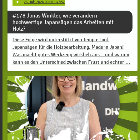
play_arrow
26
. Juli 2026 00:00
· 47:57
#178 Jonas Winkler, wie verändern
hochwertige Japansägen das Arbeiten mit
Holz?
Diese Folge wird unterstützt von Temple Tool.
Japansägen für die Holzbearbeitung. Made in Japan!
Was macht gutes Werkzeug wirklich aus – und warum
kann es den Unterschied zwischen Frust und echter …