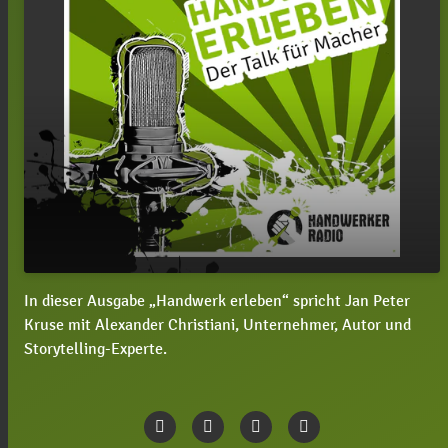
In dieser Ausgabe „Handwerk erleben“ spricht Jan Peter
#17 Alexander Christiani, wie können
play_arrow
Kruse mit Alexander Christiani, Unternehmer, Autor und
Handwerker durch Storytelling neue Kunden
Storytelling-Experte.
gewinnen?
00:00
01:10:22