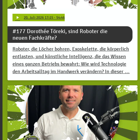
play_arrow
20
. Juli 2026 17:15
· 54:46
#177 Dorothée Töreki, sind Roboter die
neuen Fachkräfte?
Roboter, die Löcher bohren, Exoskelette, die körperlich
entlasten, und künstliche Intelligenz, die das Wissen
eines ganzen Betriebs bewahrt: Wie wird Technologie
den Arbeitsalltag im Handwerk verändern? In dieser …