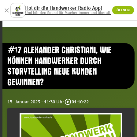
Hol dir die Handwerker Radio App!
close
ÖFFNEN
menu
Und hör den Sound für Macher immer und überall.
#17 ALEXANDER CHRISTIANI, WIE
KÖNNEN HANDWERKER DURCH
STORYTELLING NEUE KUNDEN
GEWINNEN?
play_circle_outline
15. Januar 2023
· 11:30 Uhr
01:10:22