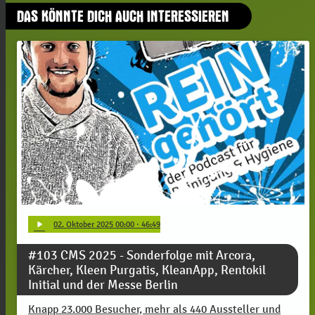
DAS KÖNNTE DICH AUCH INTERESSIEREN
play_arrow
02
. Oktober 2025 00:00
· 46:49
#103 CMS 2025 - Sonderfolge mit Arcora,
Kärcher, Kleen Purgatis, KleanApp, Rentokil
Initial und der Messe Berlin
Knapp 23.000 Besucher, mehr als 440 Aussteller und