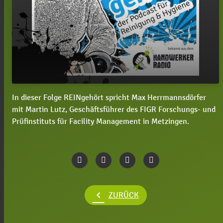
In dieser Folge REINgehört spricht Max Herrmannsdörfer
play_arrow
#17 REINgehört mit Martin Lutz
mit Martin Lutz, Geschäftsführer des FIGR Forschungs- und
Prüfinstituts für Facility Management in Metzingen.
00:00
13:38
chevron_left
ZURÜCK