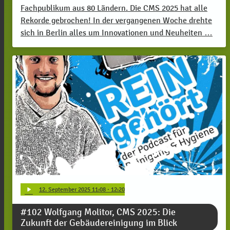
Fachpublikum aus 80 Ländern. Die CMS 2025 hat alle
Rekorde gebrochen! In der vergangenen Woche drehte
sich in Berlin alles um Innovationen und Neuheiten …
play_arrow
12
. September 2025 11:08
· 12:20
#102 Wolfgang Molitor, CMS 2025: Die
Zukunft der Gebäudereinigung im Blick