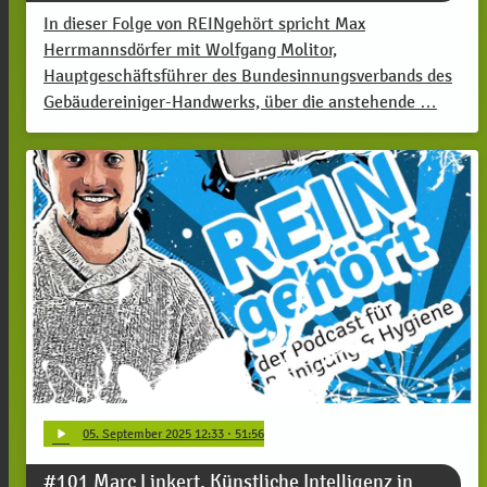
In dieser Folge von REINgehört spricht Max
Herrmannsdörfer mit Wolfgang Molitor,
Hauptgeschäftsführer des Bundesinnungsverbands des
Gebäudereiniger-Handwerks, über die anstehende …
play_arrow
05
. September 2025 12:33
· 51:56
#101 Marc Linkert, Künstliche Intelligenz in