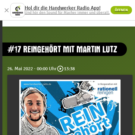
Hol dir die Handwerker Radio App!
close
ÖFFNEN
menu
Und hör den Sound für Macher immer und überall.
#17 REINGEHÖRT MIT MARTIN LUTZ
play_circle_outline
26. Mai 2022
· 00:00 Uhr
13:38