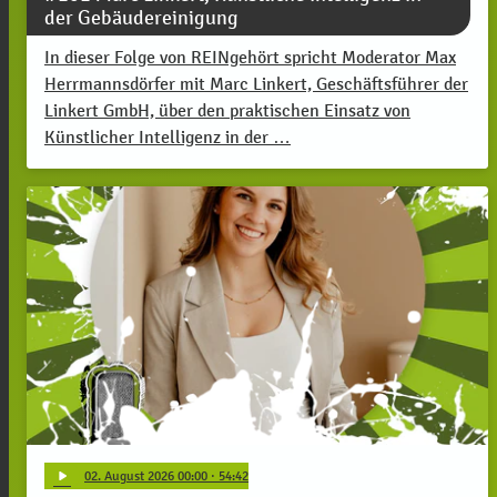
der Gebäudereinigung
In dieser Folge von REINgehört spricht Moderator Max
Herrmannsdörfer mit Marc Linkert, Geschäftsführer der
Linkert GmbH, über den praktischen Einsatz von
Künstlicher Intelligenz in der …
play_arrow
02
. August 2026 00:00
· 54:42