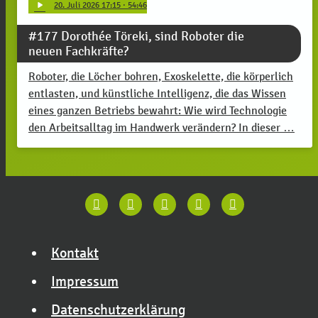
play_arrow
20
. Juli 2026 17:15
· 54:46
#177 Dorothée Töreki, sind Roboter die
neuen Fachkräfte?
Roboter, die Löcher bohren, Exoskelette, die körperlich
entlasten, und künstliche Intelligenz, die das Wissen
eines ganzen Betriebs bewahrt: Wie wird Technologie
den Arbeitsalltag im Handwerk verändern? In dieser …
Kontakt
Impressum
Datenschutzerklärung