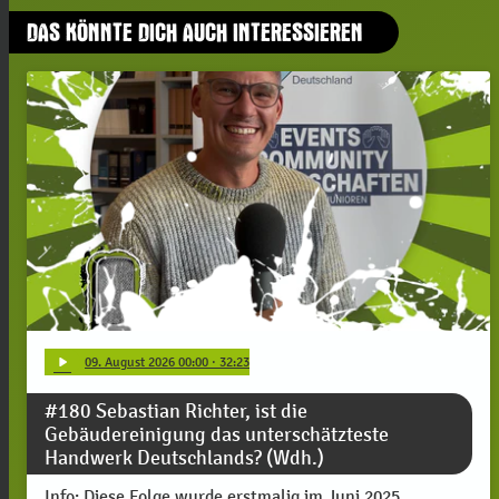
DAS KÖNNTE DICH AUCH INTERESSIEREN
play_arrow
09
. August 2026 00:00
· 32:23
#180 Sebastian Richter, ist die
Gebäudereinigung das unterschätzteste
Handwerk Deutschlands? (Wdh.)
Info: Diese Folge wurde erstmalig im Juni 2025