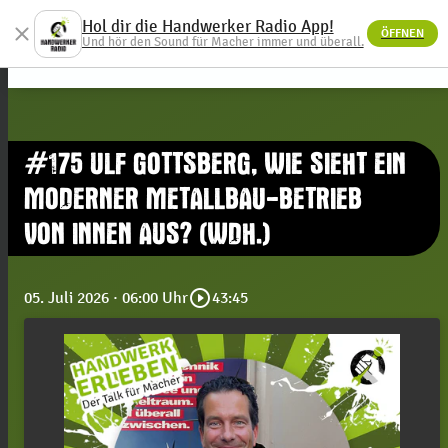
Hol dir die Handwerker Radio App!
close
ÖFFNEN
menu
Und hör den Sound für Macher immer und überall.
#175 ULF GOTTSBERG, WIE SIEHT EIN
MODERNER METALLBAU-BETRIEB
VON INNEN AUS? (WDH.)
play_circle_outline
05. Juli 2026
· 06:00 Uhr
43:45