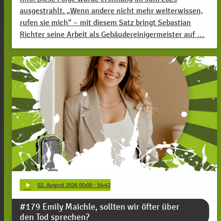
ausgestrahlt. „Wenn andere nicht mehr weiterwissen,
rufen sie mich“ – mit diesem Satz bringt Sebastian
Richter seine Arbeit als Gebäudereinigermeister auf …
play_arrow
02
. August 2026 00:00
· 54:42
#179 Emily Maichle, sollten wir öfter über
den Tod sprechen?