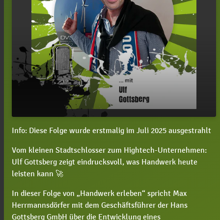
Info: Diese Folge wurde erstmalig im Juli 2025 ausgestrahlt
#175 Ulf Gottsberg, wie sieht ein moderner
play_arrow
Metallbau-Betrieb von innen aus? (Wdh.)
Vom kleinen Stadtschlosser zum Hightech-Unternehmen:
00:00
43:45
Ulf Gottsberg zeigt eindrucksvoll, was Handwerk heute
leisten kann 🚀
In dieser Folge von „Handwerk erleben“ spricht Max
Herrmannsdörfer mit dem Geschäftsführer der Hans
Gottsberg GmbH über die Entwicklung eines