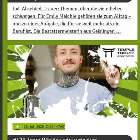
Tod, Abschied, Trauer: Themen, über die viele lieber
schweigen. Für Emily Maichle gehören sie zum Alltag –
und zu einer Aufgabe, die für sie weit mehr als ein
Beruf ist. Die Bestattermeisterin aus Geislingen …
play_arrow
26
. Juli 2026 00:00
· 47:57