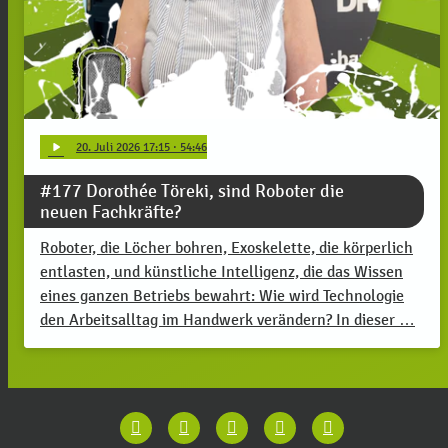
play_arrow
20
. Juli 2026 17:15
· 54:46
#177 Dorothée Töreki, sind Roboter die
neuen Fachkräfte?
Roboter, die Löcher bohren, Exoskelette, die körperlich
entlasten, und künstliche Intelligenz, die das Wissen
eines ganzen Betriebs bewahrt: Wie wird Technologie
den Arbeitsalltag im Handwerk verändern? In dieser …