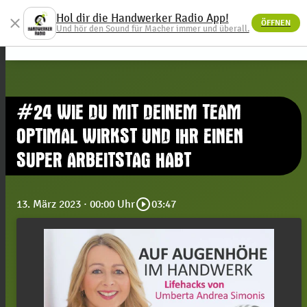
Hol dir die Handwerker Radio App!
close
ÖFFNEN
menu
Und hör den Sound für Macher immer und überall.
#24 WIE DU MIT DEINEM TEAM
OPTIMAL WIRKST UND IHR EINEN
SUPER ARBEITSTAG HABT
play_circle_outline
13. März 2023
· 00:00 Uhr
03:47