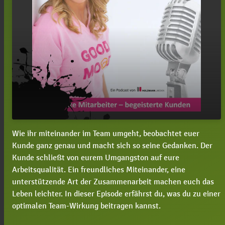
Wie ihr miteinander im Team umgeht, beobachtet euer
#24 Wie du mit deinem Team optimal wirkst und
play_arrow
Kunde ganz genau und macht sich so seine Gedanken. Der
ihr einen super Arbeitstag habt
Kunde schließt von eurem Umgangston auf eure
00:00
03:47
Arbeitsqualität. Ein freundliches Miteinander, eine
unterstützende Art der Zusammenarbeit machen euch das
Leben leichter. In dieser Episode erfährst du, was du zu einer
optimalen Team-Wirkung beitragen kannst.