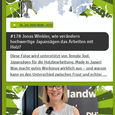
play_arrow
26
. Juli 2026 00:00
· 47:57
#178 Jonas Winkler, wie verändern
hochwertige Japansägen das Arbeiten mit
Holz?
Diese Folge wird unterstützt von Temple Tool.
Japansägen für die Holzbearbeitung. Made in Japan!
Was macht gutes Werkzeug wirklich aus – und warum
kann es den Unterschied zwischen Frust und echter …