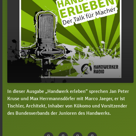
In dieser Ausgabe „Handwerk erleben“ sprechen Jan Peter
#26 Marco Jaeger, warum sollten sich junge
play_arrow
Kruse und Max Herrmannsdörfer mit Marco Jaeger, er ist
Handwerker und Handwerkerinnen bei den
Tischler, Architekt, Inhaber von Kükomo und Vorsitzender
Handwerksjunioren engagieren?
des Bundesverbands der Junioren des Handwerks.
00:00
45:30