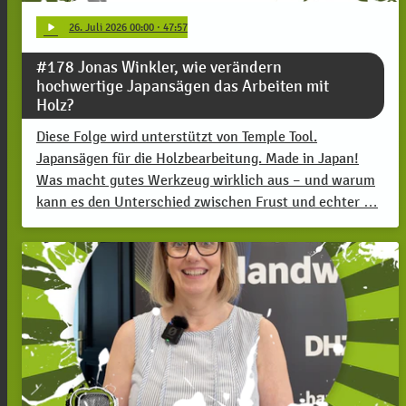
play_arrow
26
. Juli 2026 00:00
· 47:57
#178 Jonas Winkler, wie verändern
hochwertige Japansägen das Arbeiten mit
Holz?
Diese Folge wird unterstützt von Temple Tool.
Japansägen für die Holzbearbeitung. Made in Japan!
Was macht gutes Werkzeug wirklich aus – und warum
kann es den Unterschied zwischen Frust und echter …