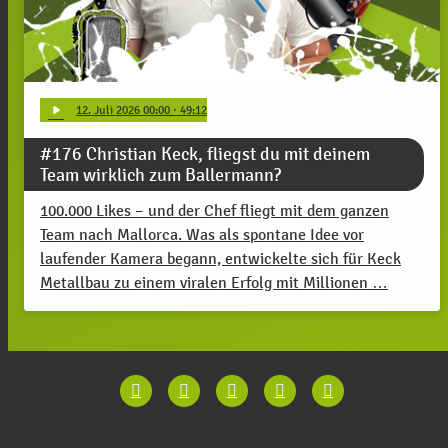
play_arrow
12
. Juli 2026 00:00
· 49:12
#176 Christian Keck, fliegst du mit deinem
Team wirklich zum Ballermann?
100.000 Likes – und der Chef fliegt mit dem ganzen
Team nach Mallorca. Was als spontane Idee vor
laufender Kamera begann, entwickelte sich für Keck
Metallbau zu einem viralen Erfolg mit Millionen …