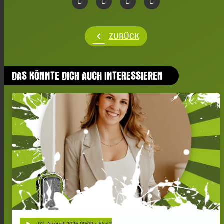
chevron_left
ZURÜCK
DAS KÖNNTE DICH AUCH INTERESSIEREN
play_arrow
02
. August 2026 00:00
· 54:42