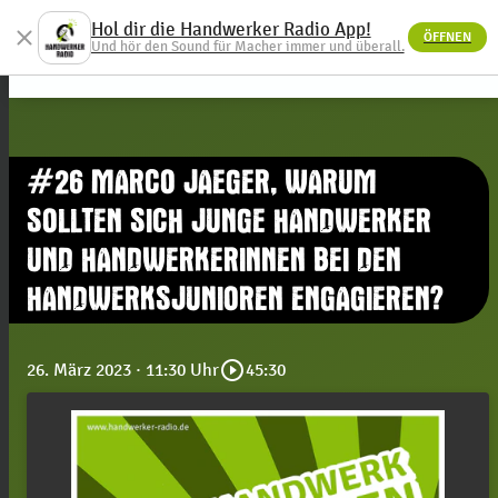
Hol dir die Handwerker Radio App!
close
ÖFFNEN
menu
Und hör den Sound für Macher immer und überall.
#26 MARCO JAEGER, WARUM
SOLLTEN SICH JUNGE HANDWERKER
UND HANDWERKERINNEN BEI DEN
HANDWERKSJUNIOREN ENGAGIEREN?
play_circle_outline
26. März 2023
· 11:30 Uhr
45:30