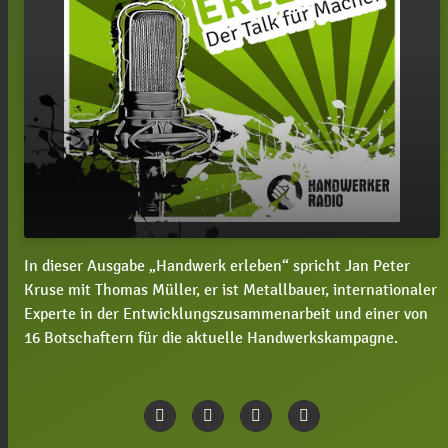
In dieser Ausgabe „Handwerk erleben“ spricht Jan Peter
#27 Thomas Müller, welche Rolle spielt das
play_arrow
Kruse mit Thomas Müller, er ist Metallbauer, internationaler
Handwerk in der Entwicklungszusammenarbeit?
Experte in der Entwicklungszusammenarbeit und einer von
00:00
43:29
16 Botschaftern für die aktuelle Handwerkskampagne.