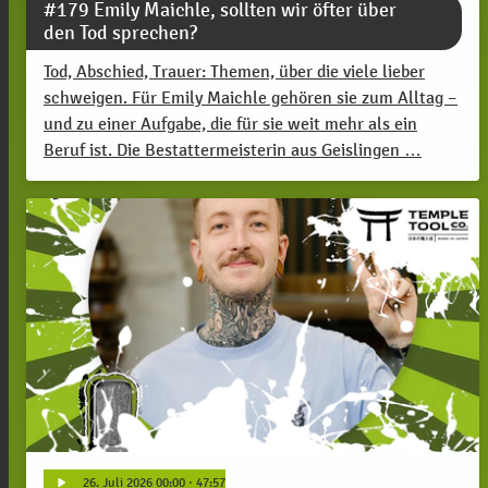
#179 Emily Maichle, sollten wir öfter über
den Tod sprechen?
Tod, Abschied, Trauer: Themen, über die viele lieber
schweigen. Für Emily Maichle gehören sie zum Alltag –
und zu einer Aufgabe, die für sie weit mehr als ein
Beruf ist. Die Bestattermeisterin aus Geislingen …
play_arrow
26
. Juli 2026 00:00
· 47:57