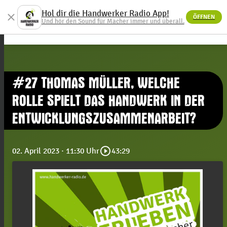
Hol dir die Handwerker Radio App!
close
ÖFFNEN
menu
Und hör den Sound für Macher immer und überall.
#27 THOMAS MÜLLER, WELCHE
ROLLE SPIELT DAS HANDWERK IN DER
ENTWICKLUNGSZUSAMMENARBEIT?
play_circle_outline
02. April 2023
· 11:30 Uhr
43:29