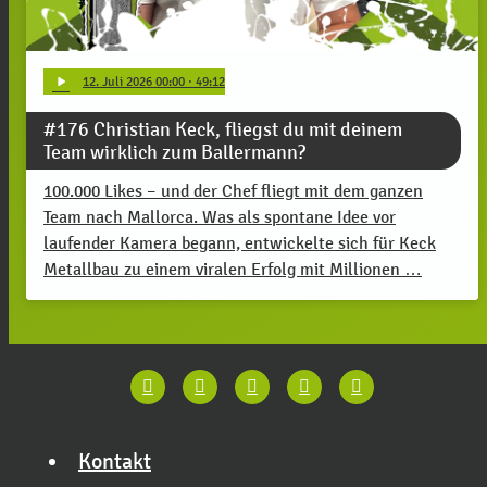
play_arrow
12
. Juli 2026 00:00
· 49:12
#176 Christian Keck, fliegst du mit deinem
Team wirklich zum Ballermann?
100.000 Likes – und der Chef fliegt mit dem ganzen
Team nach Mallorca. Was als spontane Idee vor
laufender Kamera begann, entwickelte sich für Keck
Metallbau zu einem viralen Erfolg mit Millionen …
Kontakt