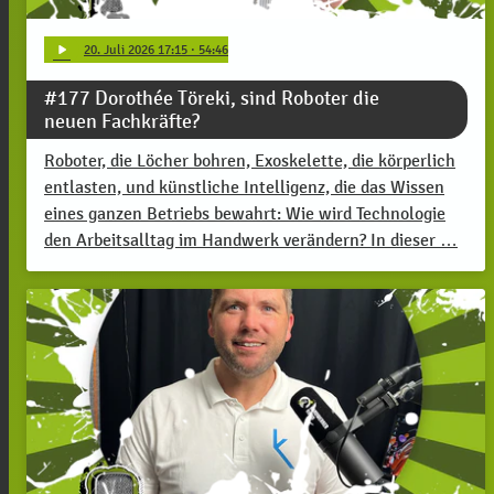
play_arrow
20
. Juli 2026 17:15
· 54:46
#177 Dorothée Töreki, sind Roboter die
neuen Fachkräfte?
Roboter, die Löcher bohren, Exoskelette, die körperlich
entlasten, und künstliche Intelligenz, die das Wissen
eines ganzen Betriebs bewahrt: Wie wird Technologie
den Arbeitsalltag im Handwerk verändern? In dieser …