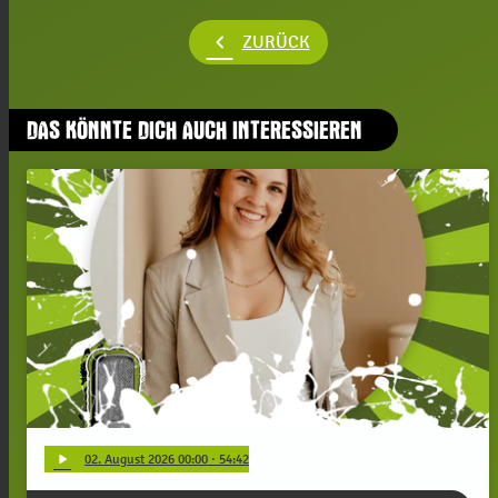
chevron_left
ZURÜCK
DAS KÖNNTE DICH AUCH INTERESSIEREN
play_arrow
02
. August 2026 00:00
· 54:42