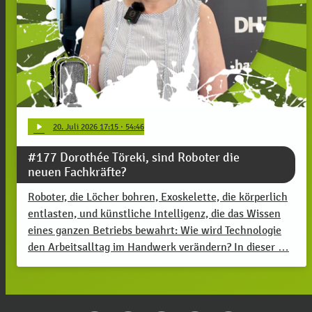
play_arrow
20
. Juli 2026 17:15
· 54:46
#177 Dorothée Töreki, sind Roboter die
neuen Fachkräfte?
Roboter, die Löcher bohren, Exoskelette, die körperlich
entlasten, und künstliche Intelligenz, die das Wissen
eines ganzen Betriebs bewahrt: Wie wird Technologie
den Arbeitsalltag im Handwerk verändern? In dieser …