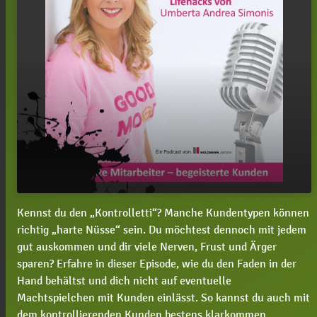
Kennst du den „Kontrolletti“? Manche Kundentypen können
#31 Die nervigsten Kundentypen und wie du mit
play_arrow
richtig „harte Nüsse“ sein. Du möchtest dennoch mit jedem
Ihnen klarkommst – der „Kontrolletti“
gut auskommen und dir viele Nerven, Frust und Ärger
00:00
03:27
sparen? Erfahre in dieser Episode, wie du den Faden in der
Hand behältst und dich nicht auf eventuelle
Machtspielchen mit Kunden einlässt. So kannst du auch mit
dem kontrollierenden Kunden bestens klarkommen.