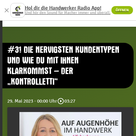
Hol dir die Handwerker Radio App!
close
ÖFFNEN
menu
Und hör den Sound für Macher immer und überall.
#31 DIE NERVIGSTEN KUNDENTYPEN
UND WIE DU MIT IHNEN
KLARKOMMST – DER
„KONTROLLETTI“
play_circle_outline
29. Mai 2023
· 00:00 Uhr
03:27