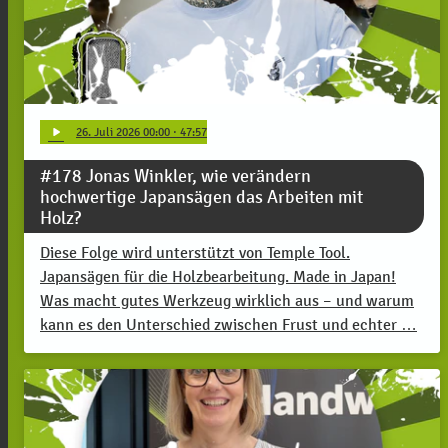
play_arrow
26
. Juli 2026 00:00
· 47:57
#178 Jonas Winkler, wie verändern
hochwertige Japansägen das Arbeiten mit
Holz?
Diese Folge wird unterstützt von Temple Tool.
Japansägen für die Holzbearbeitung. Made in Japan!
Was macht gutes Werkzeug wirklich aus – und warum
kann es den Unterschied zwischen Frust und echter …