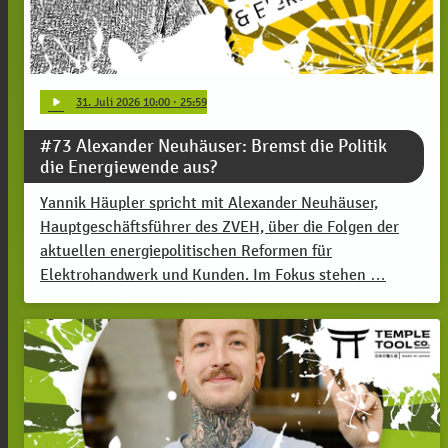
play_arrow
31
. Juli 2026 10:00
· 25:59
#73 Alexander Neuhäuser: Bremst die Politik
die Energiewende aus?
Yannik Häupler spricht mit Alexander Neuhäuser,
Hauptgeschäftsführer des ZVEH, über die Folgen der
aktuellen energiepolitischen Reformen für
Elektrohandwerk und Kunden. Im Fokus stehen …