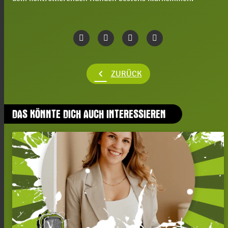
chevron_left
ZURÜCK
DAS KÖNNTE DICH AUCH INTERESSIEREN