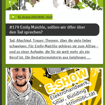
play_arrow
02
. August 2026 00:00
· 54:42
#179 Emily Maichle, sollten wir öfter über
den Tod sprechen?
Tod, Abschied, Trauer: Themen, über die viele lieber
schweigen. Für Emily Maichle gehören sie zum Alltag –
und zu einer Aufgabe, die für sie weit mehr als ein
Beruf ist. Die Bestattermeisterin aus Geislingen …