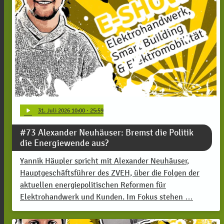
play_arrow
31
. Juli 2026 10:00
· 25:59
#73 Alexander Neuhäuser: Bremst die Politik
die Energiewende aus?
Yannik Häupler spricht mit Alexander Neuhäuser,
Hauptgeschäftsführer des ZVEH, über die Folgen der
aktuellen energiepolitischen Reformen für
Elektrohandwerk und Kunden. Im Fokus stehen …