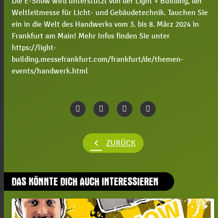
Die E-Show wird unterstützt von der Light + Building, der
Weltleitmesse für Licht- und Gebäudetechnik. Tauchen Sie
ein in die Welt des Handwerks vom 3. bis 8. März 2024 in
Frankfurt am Main! Mehr Infos finden Sie unter
https://light-
building.messefrankfurt.com/frankfurt/de/themen-
events/handwerk.html
chevron_left
ZURÜCK
DAS KÖNNTE DICH AUCH INTERESSIEREN