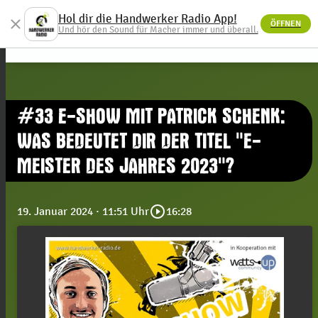
Hol dir die Handwerker Radio App!
close
ÖFFNEN
menu
Und hör den Sound für Macher immer und überall.
#33 E-SHOW MIT PATRICK SCHENK:
WAS BEDEUTET DIR DER TITEL "E-
MEISTER DES JAHRES 2023"?
play_circle_outline
19. Januar 2024
· 11:51 Uhr
16:28