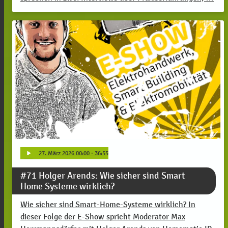
play_arrow
27
. März 2026 00:00
· 36:55
#71 Holger Arends: Wie sicher sind Smart
Home Systeme wirklich?
Wie sicher sind Smart-Home-Systeme wirklich? In
dieser Folge der E-Show spricht Moderator Max