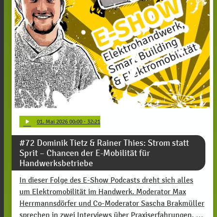
play_arrow
01
. Mai 2026 00:00
· 32:21
#72 Dominik Tietz & Rainer Thies: Strom statt
Sprit – Chancen der E-Mobilität für
Handwerksbetriebe
In dieser Folge des E-Show Podcasts dreht sich alles
um Elektromobilität im Handwerk. Moderator Max
Herrmannsdörfer und Co-Moderator Sascha Brakmüller
sprechen in zwei Interviews über Praxiserfahrungen, …