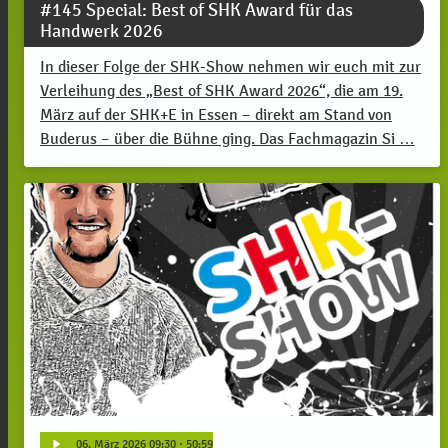
#145 Special: Best of SHK Award für das
Handwerk 2026
In dieser Folge der SHK-Show nehmen wir euch mit zur
Verleihung des „Best of SHK Award 2026“, die am 19.
März auf der SHK+E in Essen – direkt am Stand von
Buderus – über die Bühne ging. Das Fachmagazin Si …
play_arrow
06
. März 2026 09:30
· 50:59