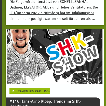
Die Folge wird unterstützt von SCHELL, SANHA,
Dallmer, ELYSATOR, ADEY und Helios Ventilatoren. Die
IFH/Intherm 2026 in Nürnberg hat im Jubiläumsjahr
einmal mehr gezeigt, warum sie seit 50 Jahren als …
play_arrow
10
. April 2026 09:15
· 15:15
#146 Hans-Arno Kloep: Trends im SHK-