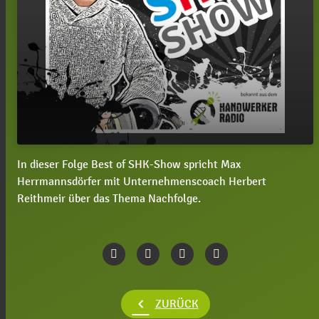
In dieser Folge Best of SHK-Show spricht Max
play_arrow
#34 Best of SHK-Show mit Herbert Reithmeir
Herrmannsdörfer mit Unternehmenscoach Herbert
Reithmeir über das Thema Nachfolge.
00:00
12:44
chevron_left
ZURÜCK