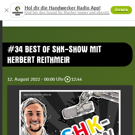
Hol dir die Handwerker Radio App!
close
ÖFFNEN
menu
Und hör den Sound für Macher immer und überall.
#34 BEST OF SHK-SHOW MIT
HERBERT REITHMEIR
play_circle_outline
12. August 2022
· 00:00 Uhr
12:44