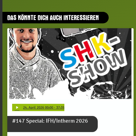
DAS KÖNNTE DICH AUCH INTERESSIEREN
play_arrow
24
. April 2026 00:00
· 37:35
#147 Special: IFH/Intherm 2026