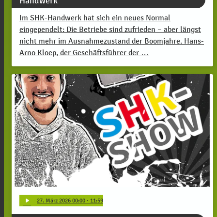
Handwerk
Im SHK-Handwerk hat sich ein neues Normal
eingependelt: Die Betriebe sind zufrieden – aber längst
nicht mehr im Ausnahmezustand der Boomjahre. Hans-
Arno Kloep, der Geschäftsführer der …
play_arrow
27
. März 2026 00:00
· 11:59