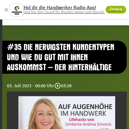
Hol dir die Handwerker Radio App!
close
ÖFFNEN
menu
Und hör den Sound für Macher immer und überall.
#35 DIE NERVIGSTEN KUNDENTYPEN
UND WIE DU GUT MIT IHNEN
AUSKOMMST – DER HINTERHÄLTIGE
play_circle_outline
03. Juli 2023
· 00:00 Uhr
03:28