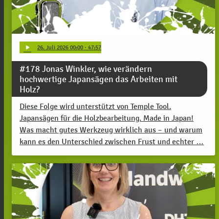
play_arrow
26
. Juli 2026 00:00
· 47:57
#178 Jonas Winkler, wie verändern
hochwertige Japansägen das Arbeiten mit
Holz?
Diese Folge wird unterstützt von Temple Tool.
Japansägen für die Holzbearbeitung. Made in Japan!
Was macht gutes Werkzeug wirklich aus – und warum
kann es den Unterschied zwischen Frust und echter …