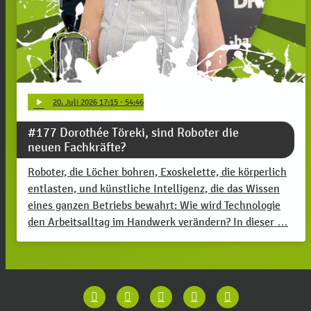
play_arrow
20
. Juli 2026 17:15
· 54:46
#177 Dorothée Töreki, sind Roboter die
neuen Fachkräfte?
Roboter, die Löcher bohren, Exoskelette, die körperlich
entlasten, und künstliche Intelligenz, die das Wissen
eines ganzen Betriebs bewahrt: Wie wird Technologie
den Arbeitsalltag im Handwerk verändern? In dieser …