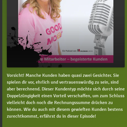
Vorsicht! Manche Kunden haben quasi zwei Gesichter. Sie
#35 Die nervigsten Kundentypen und wie du gut
play_arrow
spielen dir vor, ehrlich und vertrauenswürdig zu sein, sind
mit Ihnen auskommst – der Hinterhältige
aber berechnend. Dieser Kundentyp möchte sich durch seine
00:00
03:28
Doppelzüngigkeit einen Vorteil verschaffen, um zum Schluss
vielleicht doch noch die Rechnungssumme drücken zu
können. Wie du auch mit diesem gewieften Kunden bestens
zurechtkommst, erfährst du in dieser Episode!