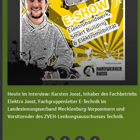
Heute im Interview: Karsten Joost, Inhaber des Fachbetriebs
#38 E-Show mit Karsten Joost: Was ändert sich
play_arrow
Elektro Joost, Fachgruppenleiter E-Technik im
bei der Verlängerung von Installateurausweisen?
Landesinnungsverband Mecklenburg-Vorpommern und
00:00
11:28
Vorsitzender des ZVEH-Lenkungsausschusses Technik.