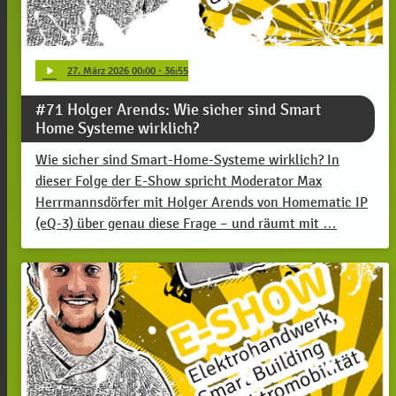
play_arrow
27
. März 2026 00:00
· 36:55
#71 Holger Arends: Wie sicher sind Smart
Home Systeme wirklich?
Wie sicher sind Smart-Home-Systeme wirklich? In
dieser Folge der E-Show spricht Moderator Max
Herrmannsdörfer mit Holger Arends von Homematic IP
(eQ-3) über genau diese Frage – und räumt mit …