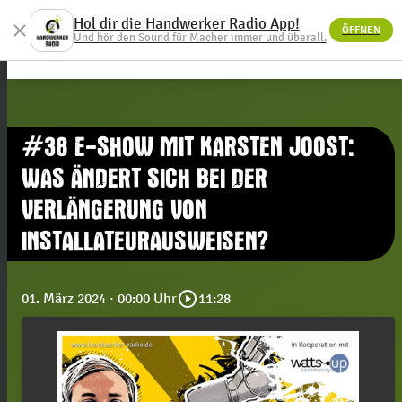
Hol dir die Handwerker Radio App!
close
ÖFFNEN
menu
Und hör den Sound für Macher immer und überall.
#38 E-SHOW MIT KARSTEN JOOST:
WAS ÄNDERT SICH BEI DER
VERLÄNGERUNG VON
INSTALLATEURAUSWEISEN?
play_circle_outline
01. März 2024
· 00:00 Uhr
11:28