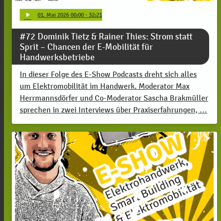
play_arrow
01
. Mai 2026 00:00
· 32:21
#72 Dominik Tietz & Rainer Thies: Strom statt
Sprit – Chancen der E-Mobilität für
Handwerksbetriebe
In dieser Folge des E-Show Podcasts dreht sich alles
um Elektromobilität im Handwerk. Moderator Max
Herrmannsdörfer und Co-Moderator Sascha Brakmüller
sprechen in zwei Interviews über Praxiserfahrungen, …