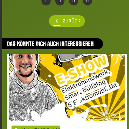
chevron_left
ZURÜCK
DAS KÖNNTE DICH AUCH INTERESSIEREN
play_arrow
31
. Juli 2026 10:00
· 25:59