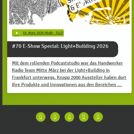
play_arrow
19
. März 2026 00:00
· 32:27
#70 E-Show Special: Light+Building 2026
Mit dem rollenden Podcaststudio war das Handwerker
Radio Team Mitte März bei der Light+Building in
Frankfurt unterwegs. Knapp 2000 Aussteller haben dort
ihre Produkte und Innovationen aus den Bereichen …