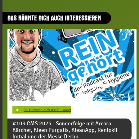
DAS KÖNNTE DICH AUCH INTERESSIEREN
play_arrow
02
. Oktober 2025 00:00
· 46:49
#103 CMS 2025 - Sonderfolge mit Arcora,
Kärcher, Kleen Purgatis, KleanApp, Rentokil
Initial und der Messe Berlin