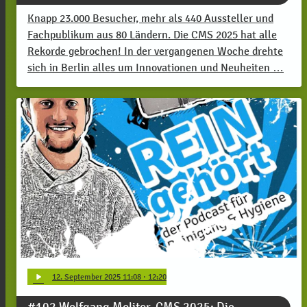
Knapp 23.000 Besucher, mehr als 440 Aussteller und
Fachpublikum aus 80 Ländern. Die CMS 2025 hat alle
Rekorde gebrochen! In der vergangenen Woche drehte
sich in Berlin alles um Innovationen und Neuheiten …
play_arrow
12
. September 2025 11:08
· 12:20
#102 Wolfgang Molitor, CMS 2025: Die