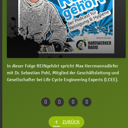
In dieser Folge REINgehört spricht Max Herrmannsdörfer
play_arrow
#38 REINgehört mit Dr. Sebastian Pohl
mit Dr. Sebastian Pohl, Mitglied der Geschäftsleitung und
Gesellschafter bei Life Cycle Engineering Experts (LCEE).
00:00
09:23
chevron_left
ZURÜCK