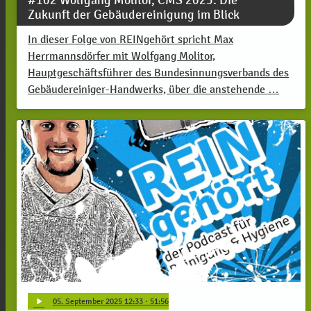
Zukunft der Gebäudereinigung im Blick
In dieser Folge von REINgehört spricht Max
Herrmannsdörfer mit Wolfgang Molitor,
Hauptgeschäftsführer des Bundesinnungsverbands des
Gebäudereiniger-Handwerks, über die anstehende …
play_arrow
05
. September 2025 12:33
· 51:56