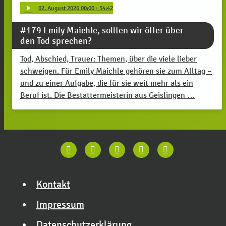
play_arrow
02
. August 2026 00:00
· 54:42
#179 Emily Maichle, sollten wir öfter über
den Tod sprechen?
Tod, Abschied, Trauer: Themen, über die viele lieber
schweigen. Für Emily Maichle gehören sie zum Alltag –
und zu einer Aufgabe, die für sie weit mehr als ein
Beruf ist. Die Bestattermeisterin aus Geislingen …
Kontakt
Impressum
Datenschutzerklärung