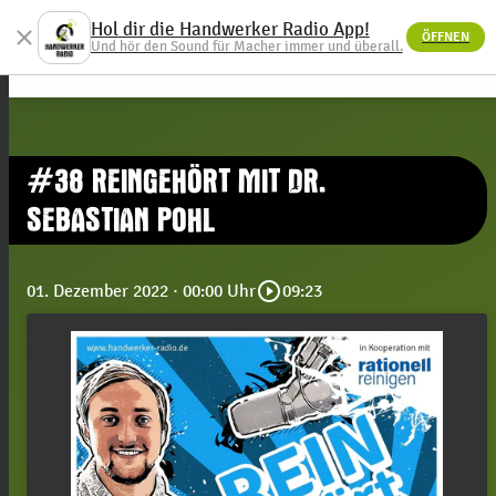
Hol dir die Handwerker Radio App!
close
ÖFFNEN
menu
Und hör den Sound für Macher immer und überall.
#38 REINGEHÖRT MIT DR.
SEBASTIAN POHL
play_circle_outline
01. Dezember 2022
· 00:00 Uhr
09:23