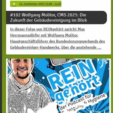
play_arrow
12
. September 2025 11:08
· 12:20
#102 Wolfgang Molitor, CMS 2025: Die
Zukunft der Gebäudereinigung im Blick
In dieser Folge von REINgehört spricht Max
Herrmannsdörfer mit Wolfgang Molitor,
Hauptgeschäftsführer des Bundesinnungsverbands des
Gebäudereiniger-Handwerks, über die anstehende …