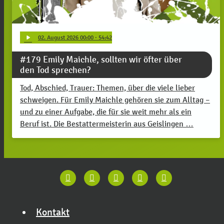
play_arrow
02
. August 2026 00:00
· 54:42
#179 Emily Maichle, sollten wir öfter über
den Tod sprechen?
Tod, Abschied, Trauer: Themen, über die viele lieber
schweigen. Für Emily Maichle gehören sie zum Alltag –
und zu einer Aufgabe, die für sie weit mehr als ein
Beruf ist. Die Bestattermeisterin aus Geislingen …
Kontakt