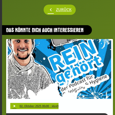
chevron_left
ZURÜCK
DAS KÖNNTE DICH AUCH INTERESSIEREN
play_arrow
02
. Oktober 2025 00:00
· 46:49