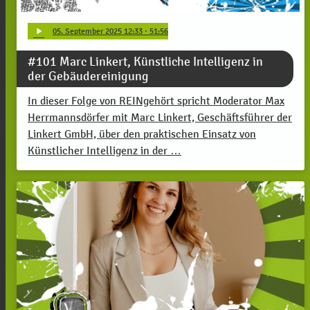
play_arrow
05
. September 2025 12:33
· 51:56
#101 Marc Linkert, Künstliche Intelligenz in
der Gebäudereinigung
In dieser Folge von REINgehört spricht Moderator Max
Herrmannsdörfer mit Marc Linkert, Geschäftsführer der
Linkert GmbH, über den praktischen Einsatz von
Künstlicher Intelligenz in der …