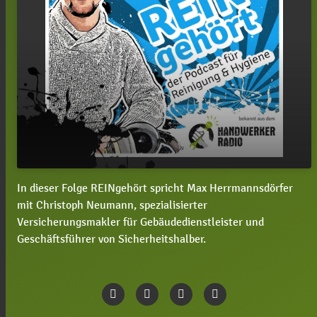
In dieser Folge REINgehört spricht Max Herrmannsdörfer
#41 REINgehört mit Christoph Neumann: Der
play_arrow
mit Christoph Neumann, spezialisierter
Arbeitsmarkt der Zukunft, Teil 3
Versicherungsmakler für Gebäudedienstleister und
00:00
17:59
Geschäftsführer von Sicherheitshalber.