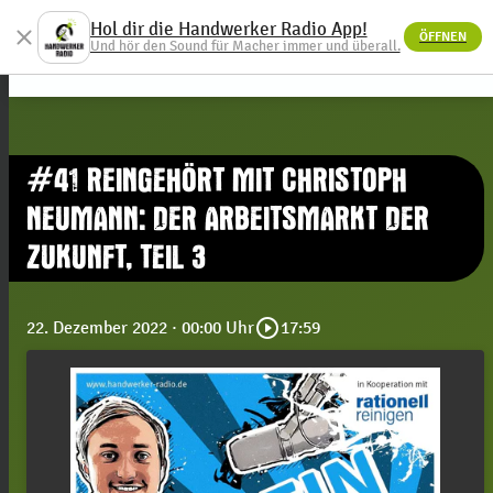
Hol dir die Handwerker Radio App!
close
ÖFFNEN
menu
Und hör den Sound für Macher immer und überall.
#41 REINGEHÖRT MIT CHRISTOPH
NEUMANN: DER ARBEITSMARKT DER
ZUKUNFT, TEIL 3
play_circle_outline
22. Dezember 2022
· 00:00 Uhr
17:59