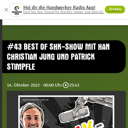
Hol dir die Handwerker Radio App!
close
ÖFFNEN
menu
Und hör den Sound für Macher immer und überall.
#43 BEST OF SHK-SHOW MIT HAN
CHRISTIAN JUNG UND PATRICK
STIMPFLE
play_circle_outline
14. Oktober 2022
· 00:00 Uhr
25:41