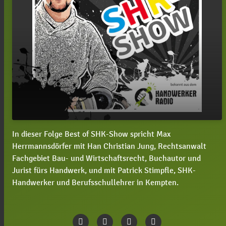
In dieser Folge Best of SHK-Show spricht Max
#43 Best of SHK-Show mit Han Christian Jung
play_arrow
Herrmannsdörfer mit Han Christian Jung, Rechtsanwalt
und Patrick Stimpfle
Fachgebiet Bau- und Wirtschaftsrecht, Buchautor und
00:00
25:41
Jurist fürs Handwerk, und mit Patrick Stimpfle, SHK-
Handwerker und Berufsschullehrer in Kempten.