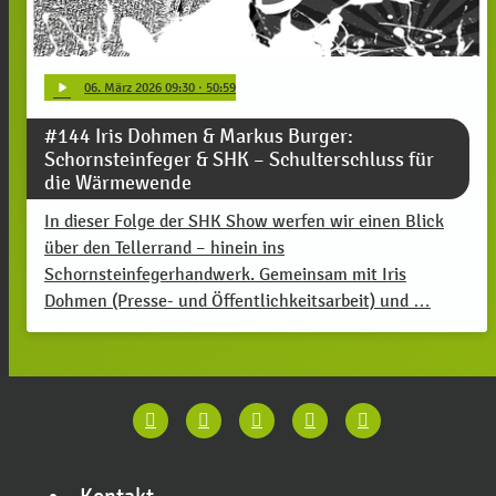
play_arrow
06
. März 2026 09:30
· 50:59
#144 Iris Dohmen & Markus Burger:
Schornsteinfeger & SHK – Schulterschluss für
die Wärmewende
In dieser Folge der SHK Show werfen wir einen Blick
über den Tellerrand – hinein ins
Schornsteinfegerhandwerk. Gemeinsam mit Iris
Dohmen (Presse- und Öffentlichkeitsarbeit) und …