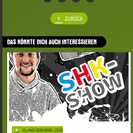
chevron_left
ZURÜCK
DAS KÖNNTE DICH AUCH INTERESSIEREN
play_arrow
24
. April 2026 00:00
· 37:35