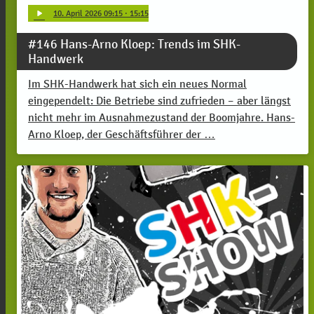
play_arrow
10
. April 2026 09:15
· 15:15
#146 Hans-Arno Kloep: Trends im SHK-
Handwerk
Im SHK-Handwerk hat sich ein neues Normal
eingependelt: Die Betriebe sind zufrieden – aber längst
nicht mehr im Ausnahmezustand der Boomjahre. Hans-
Arno Kloep, der Geschäftsführer der …