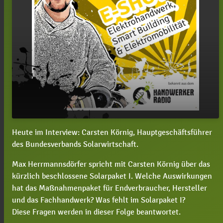
Heute im Interview: Carsten Körnig, Hauptgeschäftsführer
#44 E-Show mit Carsten Körnig: Wie bewerten
play_arrow
des Bundesverbands Solarwirtschaft.
Sie das Solarpaket I?
00:00
27:25
Max Herrmannsdörfer spricht mit Carsten Körnig über das
kürzlich beschlossene Solarpaket I. Welche Auswirkungen
hat das Maßnahmenpaket für Endverbraucher, Hersteller
und das Fachhandwerk? Was fehlt im Solarpaket I?
Diese Fragen werden in dieser Folge beantwortet.