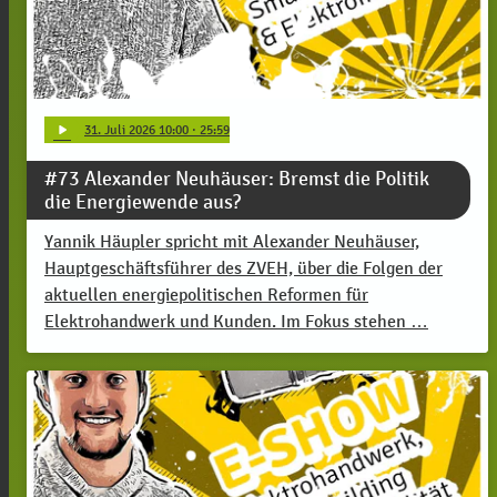
play_arrow
31
. Juli 2026 10:00
· 25:59
#73 Alexander Neuhäuser: Bremst die Politik
die Energiewende aus?
Yannik Häupler spricht mit Alexander Neuhäuser,
Hauptgeschäftsführer des ZVEH, über die Folgen der
aktuellen energiepolitischen Reformen für
Elektrohandwerk und Kunden. Im Fokus stehen …