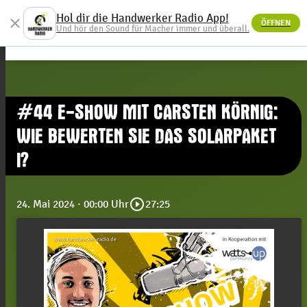
Hol dir die Handwerker Radio App!
close
ÖFFNEN
menu
Und hör den Sound für Macher immer und überall.
#44 E-SHOW MIT CARSTEN KÖRNIG:
WIE BEWERTEN SIE DAS SOLARPAKET
I?
play_circle_outline
24. Mai 2024
· 00:00 Uhr
27:25