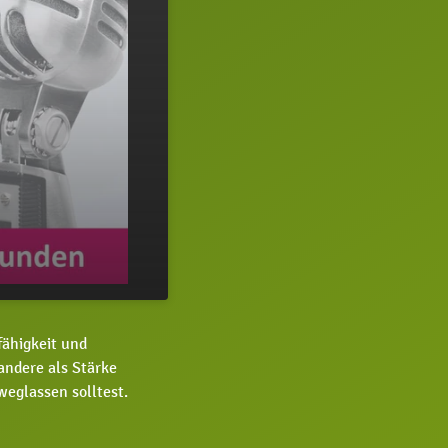
03:35
fähigkeit und
andere als Stärke
weglassen solltest.