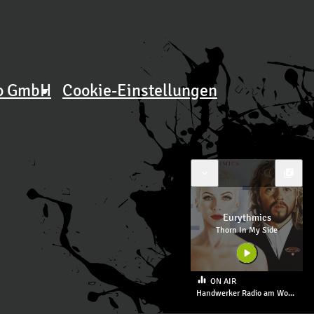
o GmbH
Cookie-Einstellungen
expand_more
library_music
Eurythmics
Thorn In My Side
play_arrow
equalizer
ON AIR
Handwerker Radio am Wochenende