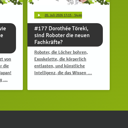
play_arrow
20
. Juli 2026 17:15
· 54:46
wie
#177 Dorothée Töreki,
ge
sind Roboter die neuen
Fachkräfte?
Roboter, die Löcher bohren,
zt von
Exoskelette, die körperlich
r die
entlasten, und künstliche
Japan!
Intelligenz, die das Wissen …
ug …