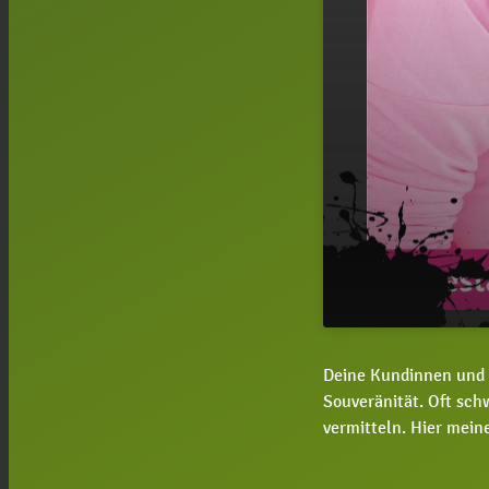
#47 Achtung
play_arrow
Deine Kundinnen und K
vermeiden so
Souveränität. Oft sch
vermitteln. Hier mein