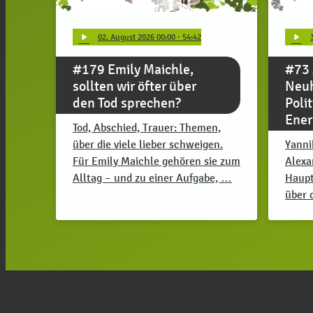
play_arrow
play_arrow
02
. August 2026 00:00
· 54:42
#179 Emily Maichle,
#73 
sollten wir öfter über
Neuh
den Tod sprechen?
Polit
Ener
Tod, Abschied, Trauer: Themen,
über die viele lieber schweigen.
Yanni
Für Emily Maichle gehören sie zum
Alexa
Alltag – und zu einer Aufgabe, …
Haupt
über 