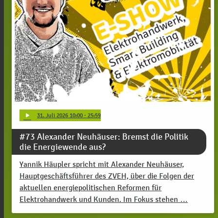
play_arrow
31
. Juli 2026 10:00
· 25:59
#73 Alexander Neuhäuser: Bremst die Politik
die Energiewende aus?
Yannik Häupler spricht mit Alexander Neuhäuser,
Hauptgeschäftsführer des ZVEH, über die Folgen der
aktuellen energiepolitischen Reformen für
Elektrohandwerk und Kunden. Im Fokus stehen …