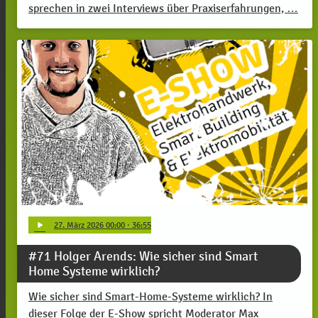
sprechen in zwei Interviews über Praxiserfahrungen, …
play_arrow
27
. März 2026 00:00
· 36:55
#71 Holger Arends: Wie sicher sind Smart
Home Systeme wirklich?
Wie sicher sind Smart-Home-Systeme wirklich? In
dieser Folge der E-Show spricht Moderator Max