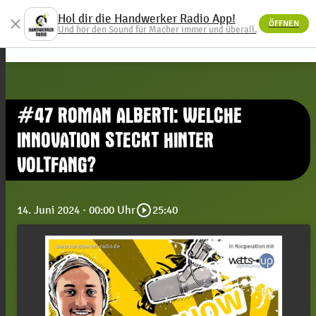
Hol dir die Handwerker Radio App!
close
ÖFFNEN
menu
Und hör den Sound für Macher immer und überall.
#47 ROMAN ALBERTI: WELCHE
INNOVATION STECKT HINTER
VOLTFANG?
play_circle_outline
14. Juni 2024
· 00:00 Uhr
25:40