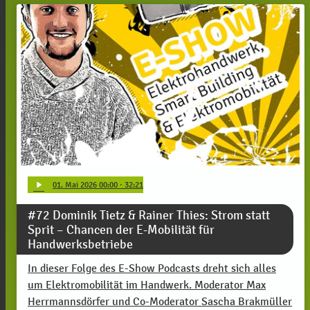
play_arrow
01
. Mai 2026 00:00
· 32:21
#72 Dominik Tietz & Rainer Thies: Strom statt
Sprit – Chancen der E-Mobilität für
Handwerksbetriebe
In dieser Folge des E-Show Podcasts dreht sich alles
um Elektromobilität im Handwerk. Moderator Max
Herrmannsdörfer und Co-Moderator Sascha Brakmüller