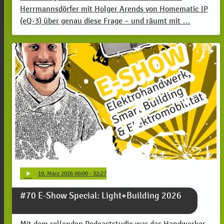
Herrmannsdörfer mit Holger Arends von Homematic IP
(eQ-3) über genau diese Frage – und räumt mit …
play_arrow
19
. März 2026 00:00
· 32:27
#70 E-Show Special: Light+Building 2026
Mit dem rollenden Podcaststudio war das Handwerker