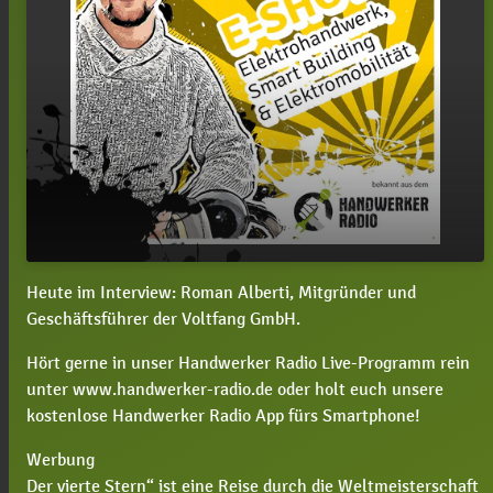
Heute im Interview: Roman Alberti, Mitgründer und
#47 Roman Alberti: Welche Innovation steckt
play_arrow
Geschäftsführer der Voltfang GmbH.
hinter Voltfang?
00:00
25:40
Hört gerne in unser Handwerker Radio Live-Programm rein
unter www.handwerker-radio.de oder holt euch unsere
kostenlose Handwerker Radio App fürs Smartphone!
Werbung
Der vierte Stern“ ist eine Reise durch die Weltmeisterschaft