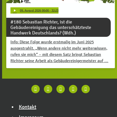
play_arrow
09
. August 2026 00:00
· 32:23
#180 Sebastian Richter, ist die
Gebäudereinigung das unterschätzteste
Handwerk Deutschlands? (Wdh.)
Info: Diese Folge wurde erstmalig im Juni 2025
ausgestrahlt. „Wenn andere nicht mehr weiterwissen,
rufen sie mich“ – mit diesem Satz bringt Sebastian
Richter seine Arbeit als Gebäudereinigermeister auf …
Kontakt