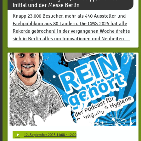
Initial und der Messe Berlin
Knapp 23.000 Besucher, mehr als 440 Aussteller und
Fachpublikum aus 80 Ländern. Die CMS 2025 hat alle
Rekorde gebrochen! In der vergangenen Woche drehte
sich in Berlin alles um Innovationen und Neuheiten …
play_arrow
12
. September 2025 11:08
· 12:20