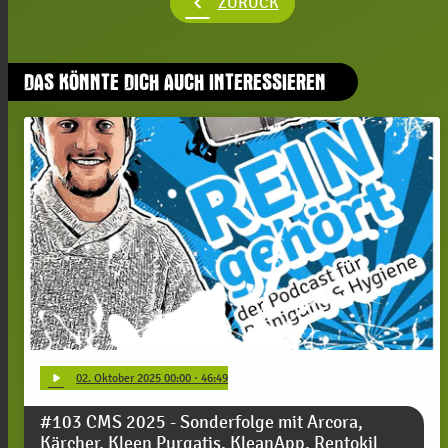
chevron_left
ZURÜCK
DAS KÖNNTE DICH AUCH INTERESSIEREN
play_arrow
02
. Oktober 2025 00:00
· 46:49
#103 CMS 2025 - Sonderfolge mit Arcora,
Kärcher, Kleen Purgatis, KleanApp, Rentokil