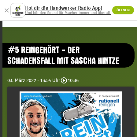
Hol dir die Handwerker Radio App!
close
ÖFFNEN
menu
Und hör den Sound für Macher immer und überall.
#5 REINGEHÖRT - DER
SCHADENSFALL MIT SASCHA HINTZE
play_circle_outline
03. März 2022
· 13:54 Uhr
10:36