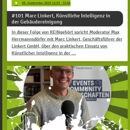
play_arrow
05
. September 2025 12:33
· 51:56
#101 Marc Linkert, Künstliche Intelligenz in
der Gebäudereinigung
In dieser Folge von REINgehört spricht Moderator Max
Herrmannsdörfer mit Marc Linkert, Geschäftsführer der
Linkert GmbH, über den praktischen Einsatz von
Künstlicher Intelligenz in der …