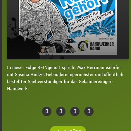
In dieser Folge REINgehört spricht Max Herrmannsdörfer
#5 REINgehört - Der Schadensfall mit Sascha
play_arrow
mit Sascha Hintze, Gebäudereinigermeister und öffentlich
Hintze
bestellter Sachverständiger für das Gebäudereiniger-
00:00
10:36
Handwerk.