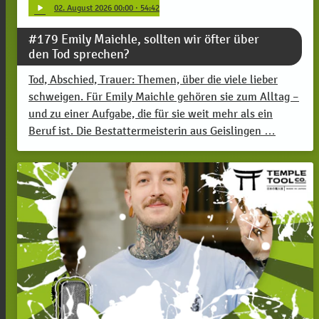
play_arrow
02
. August 2026 00:00
· 54:42
#179 Emily Maichle, sollten wir öfter über
den Tod sprechen?
Tod, Abschied, Trauer: Themen, über die viele lieber
schweigen. Für Emily Maichle gehören sie zum Alltag –
und zu einer Aufgabe, die für sie weit mehr als ein
Beruf ist. Die Bestattermeisterin aus Geislingen …