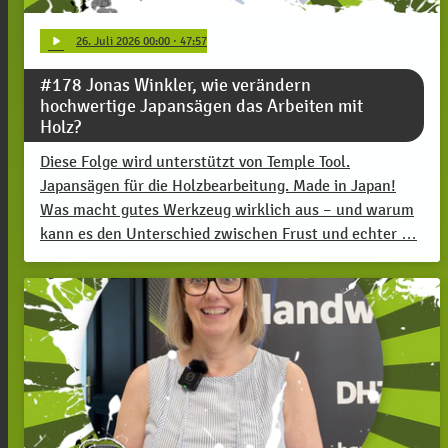
play_arrow
26
. Juli 2026 00:00
· 47:57
#178 Jonas Winkler, wie verändern
hochwertige Japansägen das Arbeiten mit
Holz?
Diese Folge wird unterstützt von Temple Tool.
Japansägen für die Holzbearbeitung. Made in Japan!
Was macht gutes Werkzeug wirklich aus – und warum
kann es den Unterschied zwischen Frust und echter …