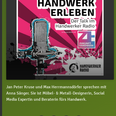
Jan Peter Kruse und Max Herrmannsdörfer sprechen mit
#53 Anna Sänger, welche Rolle spielt Social
play_arrow
Anna Sänger. Sie ist Möbel- & Metall-Designerin, Social
Media bei der Gewinnung von Nachwuchskräften
Media Expertin und Beraterin fürs Handwerk.
im Handwerk?
00:00
44:33