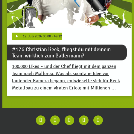
play_arrow
12
. Juli 2026 00:00
· 49:12
#176 Christian Keck, fliegst du mit deinem
Team wirklich zum Ballermann?
100.000 Likes – und der Chef fliegt mit dem ganzen
Team nach Mallorca. Was als spontane Idee vor
laufender Kamera begann, entwickelte sich für Keck
Metallbau zu einem viralen Erfolg mit Millionen …