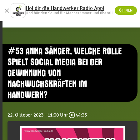
Hol dir die Handwerker Radio App!
close
ÖFFNEN
menu
Und hör den Sound für Macher immer und überall.
#53 ANNA SÄNGER, WELCHE ROLLE
SPIELT SOCIAL MEDIA BEI DER
GEWINNUNG VON
NACHWUCHSKRÄFTEN IM
HANDWERK?
play_circle_outline
22. Oktober 2023
· 11:30 Uhr
44:33