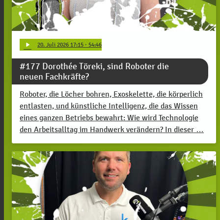
play_arrow
20
. Juli 2026 17:15
· 54:46
#177 Dorothée Töreki, sind Roboter die
neuen Fachkräfte?
Roboter, die Löcher bohren, Exoskelette, die körperlich
entlasten, und künstliche Intelligenz, die das Wissen
eines ganzen Betriebs bewahrt: Wie wird Technologie
den Arbeitsalltag im Handwerk verändern? In dieser …