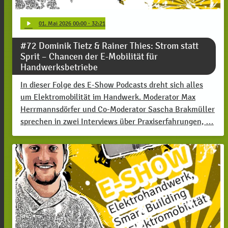
play_arrow
01
. Mai 2026 00:00
· 32:21
#72 Dominik Tietz & Rainer Thies: Strom statt
Sprit – Chancen der E-Mobilität für
Handwerksbetriebe
In dieser Folge des E-Show Podcasts dreht sich alles
um Elektromobilität im Handwerk. Moderator Max
Herrmannsdörfer und Co-Moderator Sascha Brakmüller
sprechen in zwei Interviews über Praxiserfahrungen, …