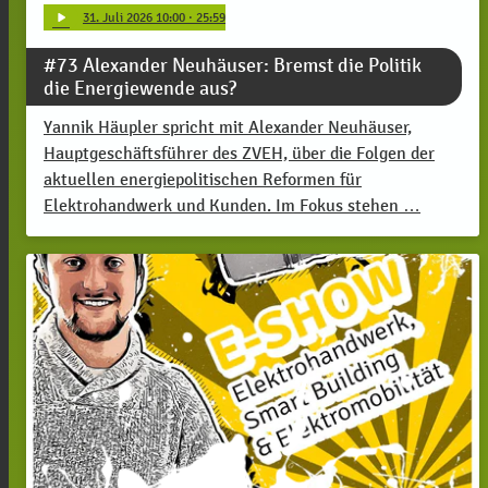
play_arrow
31
. Juli 2026 10:00
· 25:59
#73 Alexander Neuhäuser: Bremst die Politik
die Energiewende aus?
Yannik Häupler spricht mit Alexander Neuhäuser,
Hauptgeschäftsführer des ZVEH, über die Folgen der
aktuellen energiepolitischen Reformen für
Elektrohandwerk und Kunden. Im Fokus stehen …