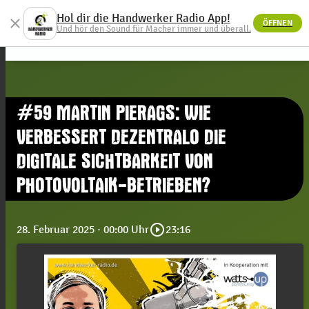
Hol dir die Handwerker Radio App!
close
ÖFFNEN
menu
Und hör den Sound für Macher immer und überall.
#59 MARTIN PIERAGS: WIE
VERBESSERT DEZENTRALO DIE
DIGITALE SICHTBARKEIT VON
PHOTOVOLTAIK-BETRIEBEN?
play_circle_outline
28. Februar 2025
· 00:00 Uhr
23:16