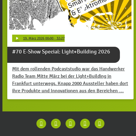
play_arrow
19
. März 2026 00:00
· 32:27
#70 E-Show Special: Light+Building 2026
Mit dem rollenden Podcaststudio war das Handwerker
Radio Team Mitte März bei der Light+Building in
Frankfurt unterwegs. Knapp 2000 Aussteller haben dort
ihre Produkte und Innovationen aus den Bereichen …