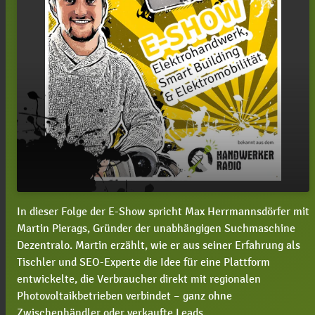
In dieser Folge der E-Show spricht Max Herrmannsdörfer mit
#59 Martin Pierags: wie verbessert Dezentralo
play_arrow
Martin Pierags, Gründer der unabhängigen Suchmaschine
die digitale Sichtbarkeit von Photovoltaik-
Dezentralo. Martin erzählt, wie er aus seiner Erfahrung als
Betrieben?
Tischler und SEO-Experte die Idee für eine Plattform
00:00
23:16
entwickelte, die Verbraucher direkt mit regionalen
Photovoltaikbetrieben verbindet – ganz ohne
Zwischenhändler oder verkaufte Leads.