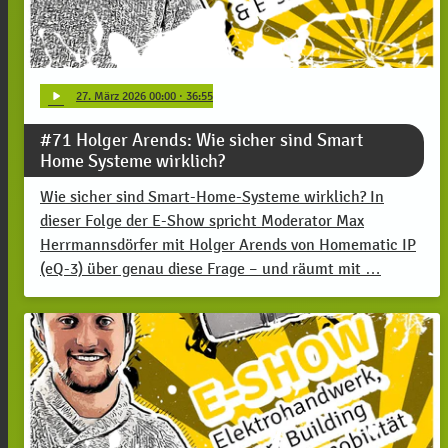
play_arrow
27
. März 2026 00:00
· 36:55
#71 Holger Arends: Wie sicher sind Smart
Home Systeme wirklich?
Wie sicher sind Smart-Home-Systeme wirklich? In
dieser Folge der E-Show spricht Moderator Max
Herrmannsdörfer mit Holger Arends von Homematic IP
(eQ-3) über genau diese Frage – und räumt mit …