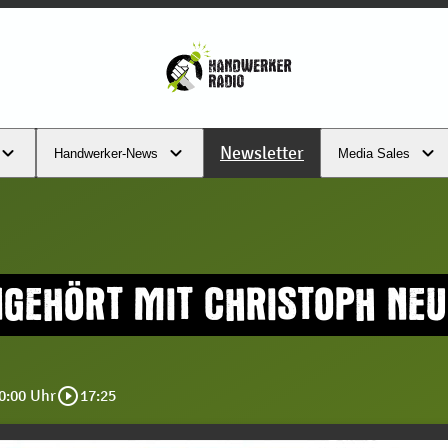
Newsletter
Handwerker-News
Media Sales
NGEHÖRT MIT CHRISTOPH NE
play_circle_outline
00:00 Uhr
17:25