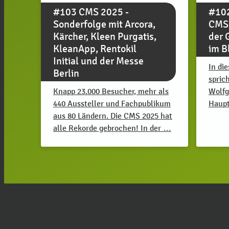
#103 CMS 2025 -
#102
Sonderfolge mit Arcora,
CMS 
Kärcher, Kleen Purgatis,
der 
KleanApp, Rentokil
im B
Initial und der Messe
In di
Berlin
spric
Knapp 23.000 Besucher, mehr als
Wolfg
440 Aussteller und Fachpublikum
Haupt
aus 80 Ländern. Die CMS 2025 hat
alle Rekorde gebrochen! In der …