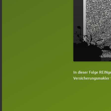
#76 REINgeh
play_arrow
In dieser Folge REINg
Neumann
Versicherungsmakler f