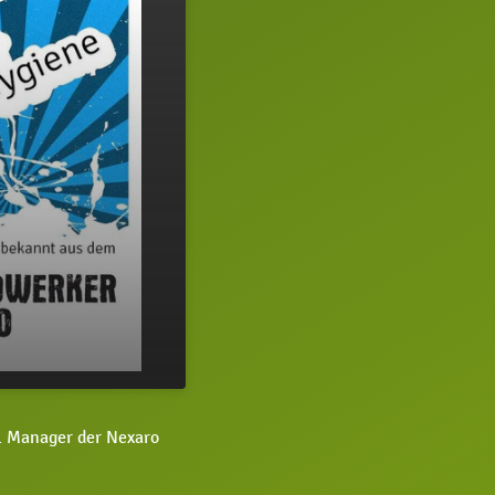
24:18
l Manager der Nexaro