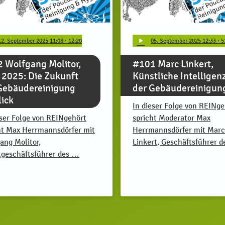
play_arrow
12
. September 2025 11:08
· 12:20
05
. September 2025 12:33
· 5
 Wolfgang Molitor,
#101 Marc Linkert,
2025: Die Zukunft
Künstliche Intelligenz
Gebäudereinigung
der Gebäudereinigun
lick
In dieser Folge von REINge
eser Folge von REINgehört
spricht Moderator Max
ht Max Herrmannsdörfer mit
Herrmannsdörfer mit Marc
ang Molitor,
Linkert, Geschäftsführer 
geschäftsführer des …