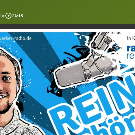
play_circle_outline
Uhr
24:18