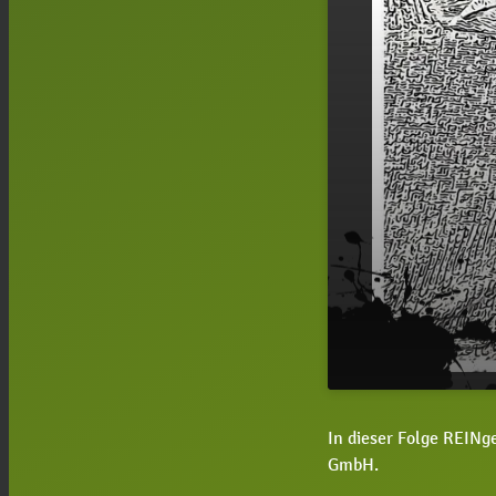
#89 REINgehö
play_arrow
In dieser Folge REINg
der Gebäude
GmbH.