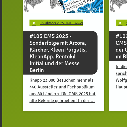
play_arrow
play_arrow
02
. Oktober 2025 00:00
· 46:49
#103 CMS 2025 -
#102
Sonderfolge mit Arcora,
CMS 
Kärcher, Kleen Purgatis,
der 
KleanApp, Rentokil
im B
Initial und der Messe
In di
Berlin
spric
Knapp 23.000 Besucher, mehr als
Wolfg
440 Aussteller und Fachpublikum
Haupt
aus 80 Ländern. Die CMS 2025 hat
alle Rekorde gebrochen! In der …