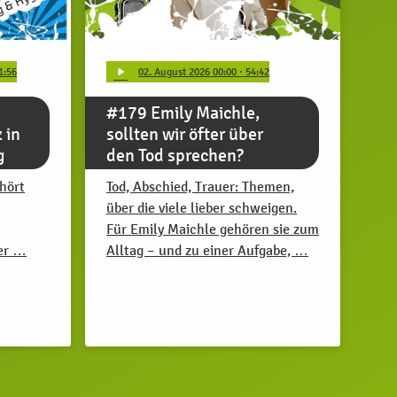
play_arrow
1:56
02
. August 2026 00:00
· 54:42
#179 Emily Maichle,
 in
sollten wir öfter über
g
den Tod sprechen?
hört
Tod, Abschied, Trauer: Themen,
über die viele lieber schweigen.
Für Emily Maichle gehören sie zum
der …
Alltag – und zu einer Aufgabe, …