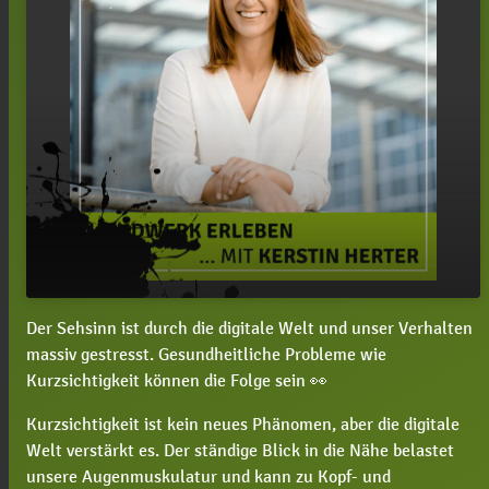
Der Sehsinn ist durch die digitale Welt und unser Verhalten
#90 Kerstin Herter, wie können wir unseren
play_arrow
massiv gestresst. Gesundheitliche Probleme wie
gestressten Sehsinn entspannen und trainieren?
Kurzsichtigkeit können die Folge sein 👀
00:00
49:25
Kurzsichtigkeit ist kein neues Phänomen, aber die digitale
Welt verstärkt es. Der ständige Blick in die Nähe belastet
unsere Augenmuskulatur und kann zu Kopf- und