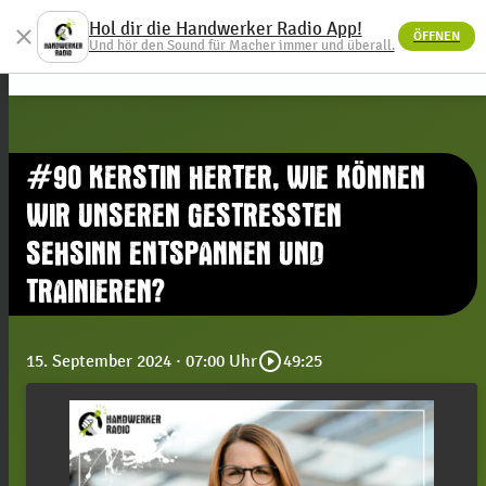
Hol dir die Handwerker Radio App!
close
ÖFFNEN
menu
Und hör den Sound für Macher immer und überall.
#90 KERSTIN HERTER, WIE KÖNNEN
WIR UNSEREN GESTRESSTEN
SEHSINN ENTSPANNEN UND
TRAINIEREN?
play_circle_outline
15. September 2024
· 07:00 Uhr
49:25