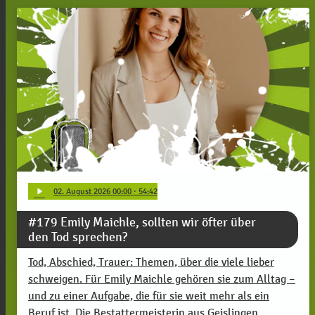
play_arrow
02
. August 2026 00:00
· 54:42
#179 Emily Maichle, sollten wir öfter über
den Tod sprechen?
Tod, Abschied, Trauer: Themen, über die viele lieber
schweigen. Für Emily Maichle gehören sie zum Alltag –
und zu einer Aufgabe, die für sie weit mehr als ein
Beruf ist. Die Bestattermeisterin aus Geislingen …