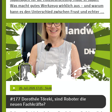
Was macht gutes Werkzeug wirklich aus – und warum
kann es den Unterschied zwischen Frust und echter …
play_arrow
20
. Juli 2026 17:15
· 54:46
#177 Dorothée Töreki, sind Roboter die
neuen Fachkräfte?