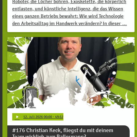
Roboter, die Löcher bohren, Exoskelette, die körperlich
entlasten, und künstliche Intelligenz, die das Wissen
eines ganzen Betriebs bewahrt: Wie wird Technologie
den Arbeitsalltag im Handwerk verändern? In dieser …
play_arrow
12
. Juli 2026 00:00
· 49:12
#176 Christian Keck, fliegst du mit deinem
Team wirklich zum Ballermann?