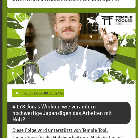
play_arrow
26
. Juli 2026 00:00
· 47:57
#178 Jonas Winkler, wie verändern
hochwertige Japansägen das Arbeiten mit
Holz?
Diese Folge wird unterstützt von Temple Tool.
Japansägen für die Holzbearbeitung. Made in Japan!