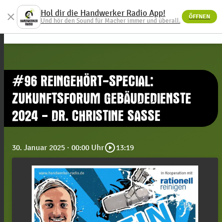
Hol dir die Handwerker Radio App!
close
ÖFFNEN
menu
Und hör den Sound für Macher immer und überall.
#96 REINGEHÖRT-SPECIAL:
ZUKUNFTSFORUM GEBÄUDEDIENSTE
2024 - DR. CHRISTINE SASSE
play_circle_outline
30. Januar 2025
· 00:00 Uhr
13:19