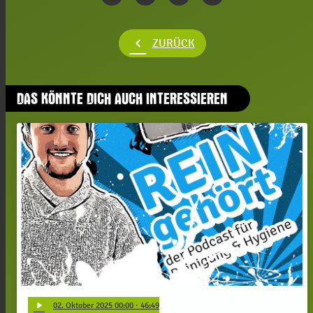
chevron_left
ZURÜCK
DAS KÖNNTE DICH AUCH INTERESSIEREN
play_arrow
02
. Oktober 2025 00:00
· 46:49