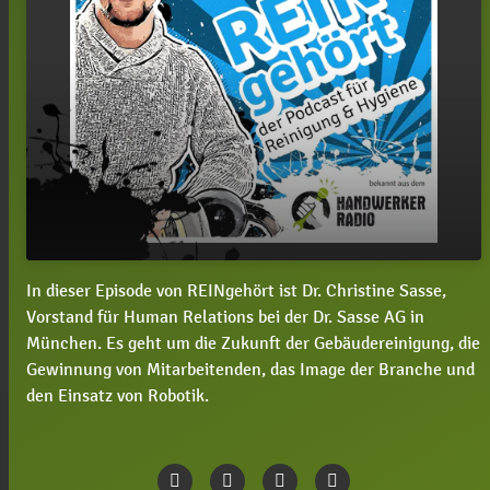
In dieser Episode von REINgehört ist Dr. Christine Sasse,
#96 REINgehört-Special: Zukunftsforum
play_arrow
Vorstand für Human Relations bei der Dr. Sasse AG in
Gebäudedienste 2024 - Dr. Christine Sasse
München. Es geht um die Zukunft der Gebäudereinigung, die
00:00
13:19
Gewinnung von Mitarbeitenden, das Image der Branche und
den Einsatz von Robotik.