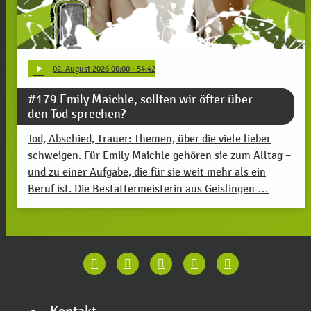
play_arrow
02
. August 2026 00:00
· 54:42
#179 Emily Maichle, sollten wir öfter über
den Tod sprechen?
Tod, Abschied, Trauer: Themen, über die viele lieber
schweigen. Für Emily Maichle gehören sie zum Alltag –
und zu einer Aufgabe, die für sie weit mehr als ein
Beruf ist. Die Bestattermeisterin aus Geislingen …