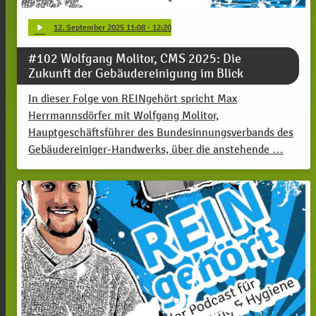
play_arrow
12
. September 2025 11:08
· 12:20
#102 Wolfgang Molitor, CMS 2025: Die
Zukunft der Gebäudereinigung im Blick
In dieser Folge von REINgehört spricht Max
Herrmannsdörfer mit Wolfgang Molitor,
Hauptgeschäftsführer des Bundesinnungsverbands des
Gebäudereiniger-Handwerks, über die anstehende …