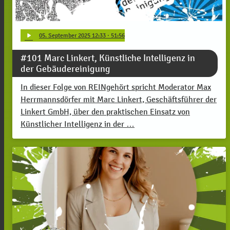
play_arrow
05
. September 2025 12:33
· 51:56
#101 Marc Linkert, Künstliche Intelligenz in
der Gebäudereinigung
In dieser Folge von REINgehört spricht Moderator Max
Herrmannsdörfer mit Marc Linkert, Geschäftsführer der
Linkert GmbH, über den praktischen Einsatz von
Künstlicher Intelligenz in der …