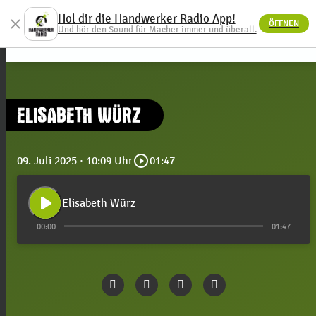
Hol dir die Handwerker Radio App!
close
ÖFFNEN
menu
Und hör den Sound für Macher immer und überall.
ELISABETH WÜRZ
play_circle_outline
09. Juli 2025
· 10:09 Uhr
01:47
play_arrow
Elisabeth Würz
00:00
01:47