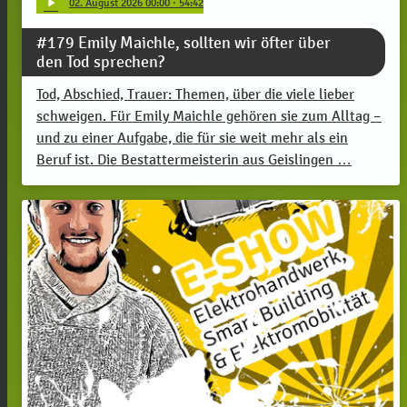
play_arrow
02
. August 2026 00:00
· 54:42
#179 Emily Maichle, sollten wir öfter über
den Tod sprechen?
Tod, Abschied, Trauer: Themen, über die viele lieber
schweigen. Für Emily Maichle gehören sie zum Alltag –
und zu einer Aufgabe, die für sie weit mehr als ein
Beruf ist. Die Bestattermeisterin aus Geislingen …