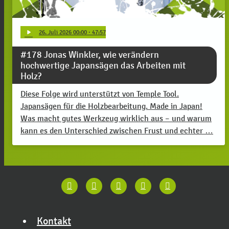
play_arrow
26
. Juli 2026 00:00
· 47:57
#178 Jonas Winkler, wie verändern
hochwertige Japansägen das Arbeiten mit
Holz?
Diese Folge wird unterstützt von Temple Tool.
Japansägen für die Holzbearbeitung. Made in Japan!
Was macht gutes Werkzeug wirklich aus – und warum
kann es den Unterschied zwischen Frust und echter …
Kontakt